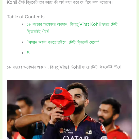
Kohli টেস্ট ক্রিকেট তার কাছে কী অর্থ বহন করে তা নিয়ে কথা বলেছেন।
Table of Contents
১৮ বছরের অপেক্ষার অবসান, কিন্তু Virat Kohli হৃদয়ে টেস্ট
ক্রিকেটই শীর্ষে
“সম্মান অর্জন করতে চাইলে, টেস্ট ক্রিকেট খেলো”
S
১৮ বছরের অপেক্ষার অবসান, কিন্তু Virat Kohli হৃদয়ে টেস্ট ক্রিকেটই শীর্ষে