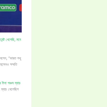
েন্ট খেলেছি, মনে
বলেন, “ভারত শুধু
হুসেনও সম্মতি
 টানা পঞ্চম ম্যাচ
ে ম্যাচ খেলেছিল