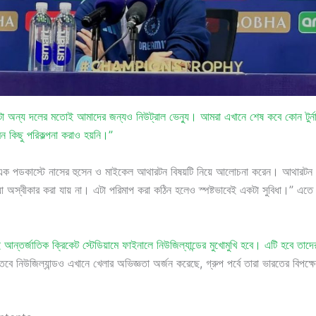
টা অন্য দলের মতোই আমাদের জন্যও নিউট্রাল ভেন্যু। আমরা এখানে শেষ কবে কোন টুর্নাম
ন কিছু পরিকল্পনা করাও হয়নি।”
র এক পডকাস্টে নাসের হুসেন ও মাইকেল আথারটন বিষয়টি নিয়ে আলোচনা করেন। আথারটন 
া অস্বীকার করা যায় না। এটা পরিমাপ করা কঠিন হলেও স্পষ্টভাবেই একটা সুবিধা।” এতে 
ই আন্তর্জাতিক ক্রিকেট স্টেডিয়ামে ফাইনালে নিউজিল্যান্ডের মুখোমুখি হবে। এটি হবে তাদের
বে নিউজিল্যান্ডও এখানে খেলার অভিজ্ঞতা অর্জন করেছে, গ্রুপ পর্বে তারা ভারতের বিপক্ষ