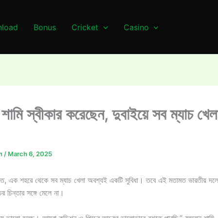
load
Bonus
Cricket
Casino
 শামি স্বীকার করেছেন, দুবাইয়ে সব ম্যাচ খে
n
/
March 6, 2025
মতে, এক শহরে থেকে সব ম্যাচ খেলা অবশ্যই একটি সুবিধা। তবে এই মতামত ভারতীয় দলের 
র চিন্তার সঙ্গে মেলে না।
য ভালো হচ্ছে। আমরা কন্ডিশন ও পিচের আচরণ ভালোভাবে বুঝতে পারছি,” বললেন শামি, অস