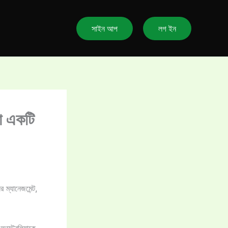
সাইন আপ
লগ ইন
লা একটি
ম্যানেজমেন্ট,
্ট্রেলিয়াকে