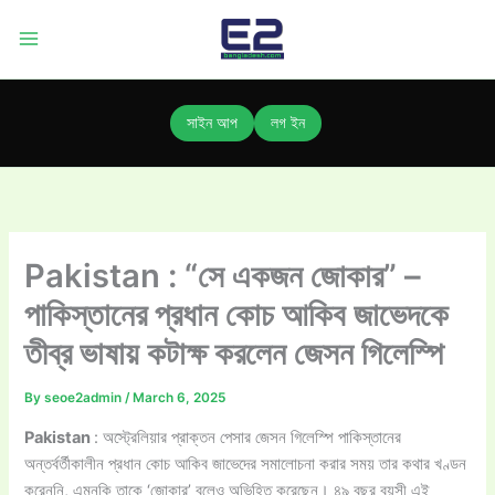
Skip
to
content
সাইন আপ
লগ ইন
Pakistan : “সে একজন জোকার” –
পাকিস্তানের প্রধান কোচ আকিব জাভেদকে
তীব্র ভাষায় কটাক্ষ করলেন জেসন গিলেস্পি
By
seoe2admin
/
March 6, 2025
Pakistan
: অস্ট্রেলিয়ার প্রাক্তন পেসার জেসন গিলেস্পি পাকিস্তানের
অন্তর্বর্তীকালীন প্রধান কোচ আকিব জাভেদের সমালোচনা করার সময় তার কথার খণ্ডন
করেননি, এমনকি তাকে ‘জোকার’ বলেও অভিহিত করেছেন। ৪৯ বছর বয়সী এই