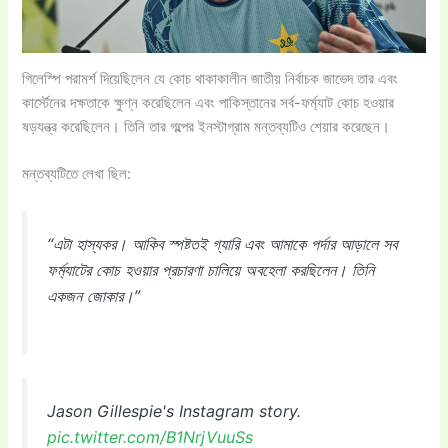
গিলেস্পি পরামর্শ দিয়েছিলেন যে কোচ থাকাকালীন জাতীয় নির্বাচক জাভেদ তার এবং
কার্স্টেনের দক্ষতাকে ক্ষুণ্ন করেছিলেন এবং পাকিস্তানের সর্ব-ফর্ম্যাট কোচ হওয়ার
ষড়যন্ত্র করেছিলেন। তিনি তার গল্পের ইনস্টাগ্রাম মন্তব্যটিও শেয়ার করেছেন।
মন্তব্যটিতে লেখা ছিল:
“এটা হাস্যকর। আকিব স্পষ্টতই গ্যারি এবং আমাকে পর্দার আড়ালে সব
ফর্ম্যাটের কোচ হওয়ার প্রচারণা চালিয়ে অবহেলা করছিলেন। তিনি
একজন জোকার।”
Jason Gillespie's Instagram story.
pic.twitter.com/B1NrjVuuSs