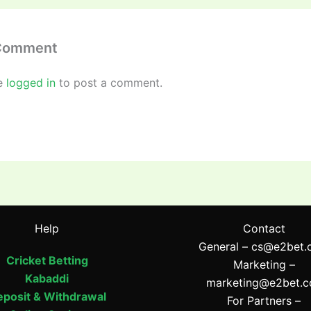
 Comment
e
logged in
to post a comment.
Help
Contact
General –
cs@e2bet.
Cricket Betting
Marketing –
Kabaddi
marketing@e2bet.
posit & Withdrawal
For Partners –