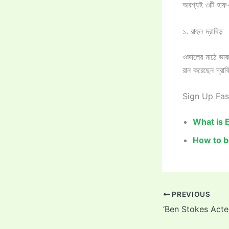
অবশ্যই ৩টি হাফ-
১. রাহুল দ্রাবিড়
ওভালের মাঠে ভারত
রান করেছেন দ্রাব
Sign Up Fas
What is 
How to b
PREVIOUS