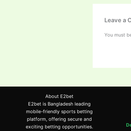
Leave a
You must b
About E2bet
E2bet is Bangladesh leading
mobile-friendly sports betting
platform, offering secure and
De
exciting betting opportunities.