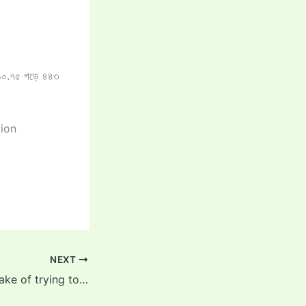
 ১১০.৭৫ গড়ে ৪৪৩
tion
NEXT
“Realized his mistake of trying to impersonate Virat Kohli” – Former India batter lauds Shubman Gill following his batting exploits in Manchester Test