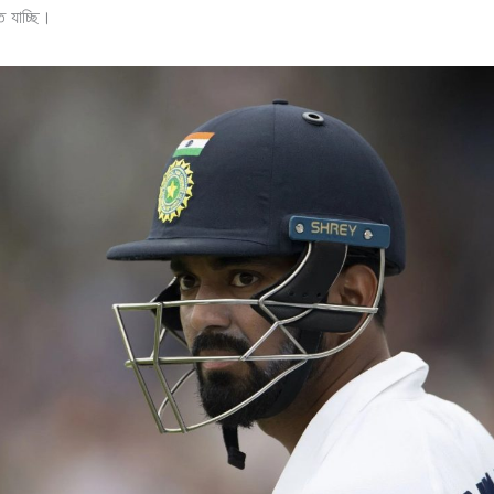
 যাচ্ছি।