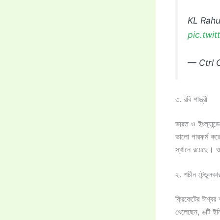
KL Rahu
pic.twi
— Ctrl 
৩. রবি শাস্ত্রী
ভারত ও ইংল্যান্ডে
ভালো পারফর্ম করে
স্থানে রয়েছে। ও
২. শচীন টেন্ডুলকা
ক্রিকেটের ঈশ্বর
খেলেছেন, ৬টি ইন