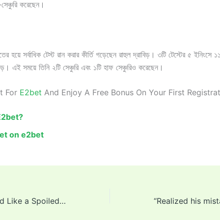
সেঞ্চুরি করেছেন।
ের হয়ে সর্বাধিক টেস্ট রান করার কীর্তি গড়েছেন রাহুল দ্রাবিড়। ৩টি টেস্টের ৫ ইনিংসে
িড়। এই সময়ে তিনি ২টি সেঞ্চুরি এবং ১টি হাফ সেঞ্চুরিও করেছেন।
t For
E2bet
And Enjoy A Free Bonus On Your First Registra
E2bet?
et on e2bet
‘Ben Stokes Acted Like a Spoiled Child… Spoilsport’: England Captain Faces Backlash After India Reject His Offer