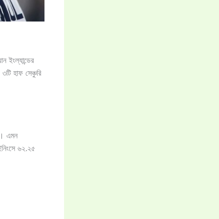
ান ইংল্যান্ডের
টি হাফ সেঞ্চুরি
েন। এমন
৪ ইনিংসে ৬২.২৫