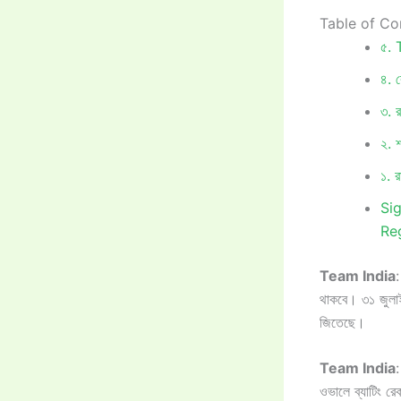
Table of Co
৫. T
৪. 
৩. রব
২. শ
১. র
Si
Reg
Team India
:
থাকবে। ৩১ জুলাই
জিতেছে।
Team India
:
ওভালে ব্যাটিং রেক