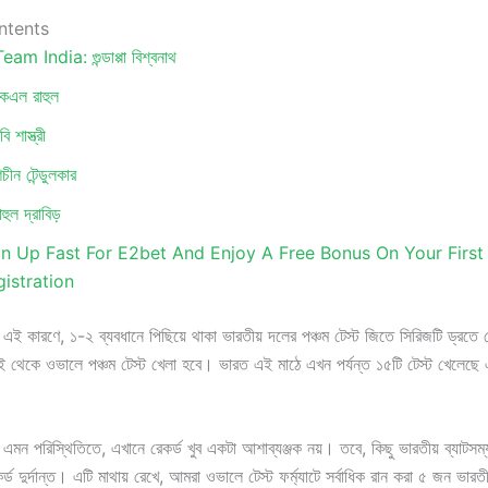
ntents
eam India: গুন্ডাপ্পা বিশ্বনাথ
কেএল রাহুল
ি শাস্ত্রী
চীন টেন্ডুলকার
াহুল দ্রাবিড়
gn Up Fast For E2bet And Enjoy A Free Bonus On Your First
istration
 এই কারণে, ১-২ ব্যবধানে পিছিয়ে থাকা ভারতীয় দলের পঞ্চম টেস্ট জিতে সিরিজটি ড্রতে
 থেকে ওভালে পঞ্চম টেস্ট খেলা হবে। ভারত এই মাঠে এখন পর্যন্ত ১৫টি টেস্ট খেলেছে 
 এমন পরিস্থিতিতে, এখানে রেকর্ড খুব একটা আশাব্যঞ্জক নয়। তবে, কিছু ভারতীয় ব্যাটস
র্ড দুর্দান্ত। এটি মাথায় রেখে, আমরা ওভালে টেস্ট ফর্ম্যাটে সর্বাধিক রান করা ৫ জন ভারতী