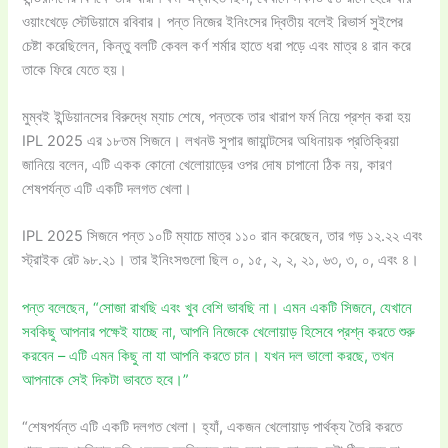
ওয়াংখেড়ে স্টেডিয়ামে রবিবার। পন্ত নিজের ইনিংসের দ্বিতীয় বলেই রিভার্স সুইপের
চেষ্টা করেছিলেন, কিন্তু বলটি কেবল কর্ণ শর্মার হাতে ধরা পড়ে এবং মাত্র ৪ রান করে
তাকে ফিরে যেতে হয়।
মুম্বই ইন্ডিয়ানসের বিরুদ্ধে ম্যাচ শেষে, পন্তকে তার খারাপ ফর্ম নিয়ে প্রশ্ন করা হয়
IPL 2025 এর ১৮তম সিজনে। লখনউ সুপার জায়ান্টসের অধিনায়ক প্রতিক্রিয়া
জানিয়ে বলেন, এটি একক কোনো খেলোয়াড়ের ওপর দোষ চাপানো ঠিক নয়, কারণ
শেষপর্যন্ত এটি একটি দলগত খেলা।
IPL 2025 সিজনে পন্ত ১০টি ম্যাচে মাত্র ১১০ রান করেছেন, তার গড় ১২.২২ এবং
স্ট্রাইক রেট ৯৮.২১। তার ইনিংসগুলো ছিল ০, ১৫, ২, ২, ২১, ৬৩, ৩, ০, এবং ৪।
পন্ত বলেছেন, “সোজা রাখছি এবং খুব বেশি ভাবছি না। এমন একটি সিজনে, যেখানে
সবকিছু আপনার পক্ষেই যাচ্ছে না, আপনি নিজেকে খেলোয়াড় হিসেবে প্রশ্ন করতে শুরু
করবেন – এটি এমন কিছু না যা আপনি করতে চান। যখন দল ভালো করছে, তখন
আপনাকে সেই দিকটা ভাবতে হবে।”
“শেষপর্যন্ত এটি একটি দলগত খেলা। হ্যাঁ, একজন খেলোয়াড় পার্থক্য তৈরি করতে