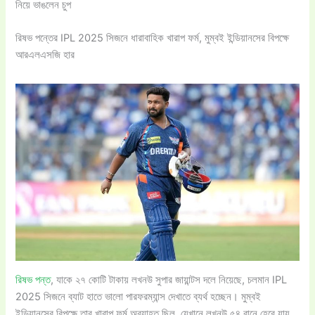
নিয়ে ভাঙলেন চুপ
রিষভ পন্তের IPL 2025 সিজনে ধারাবাহিক খারাপ ফর্ম, মুম্বই ইন্ডিয়ানসের বিপক্ষে
আরএলএসজি হার
রিষভ পন্ত
, যাকে ২৭ কোটি টাকায় লখনউ সুপার জায়ান্টস দলে নিয়েছে, চলমান IPL
2025 সিজনে ব্যাট হাতে ভালো পারফরম্যান্স দেখাতে ব্যর্থ হচ্ছেন। মুম্বই
ইন্ডিয়ানসের বিপক্ষে তার খারাপ ফর্ম অব্যাহত ছিল, যেখানে লখনউ ৫৪ রানে হেরে যায়