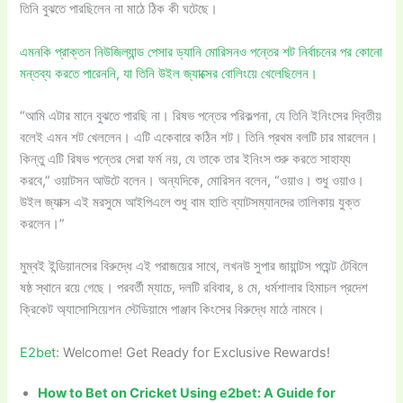
তিনি বুঝতে পারছিলেন না মাঠে ঠিক কী ঘটেছে।
এমনকি প্রাক্তন নিউজিল্যান্ড পেসার ড্যানি মোরিসনও পন্তের শট নির্বাচনের পর কোনো
মন্তব্য করতে পারেননি, যা তিনি উইল জ্যাক্সের বোলিংয়ে খেলেছিলেন।
“আমি এটার মানে বুঝতে পারছি না। রিষভ পন্তের পরিকল্পনা, যে তিনি ইনিংসের দ্বিতীয়
বলেই এমন শট খেললেন। এটি একেবারে কঠিন শট। তিনি প্রথম বলটি চার মারলেন।
কিন্তু এটি রিষভ পন্তের সেরা ফর্ম নয়, যে তাকে তার ইনিংস শুরু করতে সাহায্য
করবে,” ওয়াটসন আউটে বলেন। অন্যদিকে, মোরিসন বলেন, “ওয়াও। শুধু ওয়াও।
উইল জ্যাক্স এই মরসুমে আইপিএলে শুধু বাম হাতি ব্যাটসম্যানদের তালিকায় যুক্ত
করলেন।”
মুম্বই ইন্ডিয়ানসের বিরুদ্ধে এই পরাজয়ের সাথে, লখনউ সুপার জায়ান্টস পয়েন্ট টেবিলে
ষষ্ঠ স্থানে রয়ে গেছে। পরবর্তী ম্যাচে, দলটি রবিবার, ৪ মে, ধর্মশালার হিমাচল প্রদেশ
ক্রিকেট অ্যাসোসিয়েশন স্টেডিয়ামে পাঞ্জাব কিংসের বিরুদ্ধে মাঠে নামবে।
E2bet
: Welcome! Get Ready for Exclusive Rewards!
How to Bet on Cricket Using e2bet: A Guide for