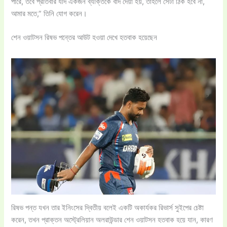
পারে, তবে প্রতিবার যদি একজন ব্যক্তিকে বাদ দেয়া হয়, তাহলে সেটা ঠিক হবে না,
আমার মতে,” তিনি যোগ করেন।
শেন ওয়াটসন রিষভ পন্তের আউট হওয়া দেখে হতবাক হয়েছেন
রিষভ পন্ত যখন তার ইনিংসের দ্বিতীয় বলেই একটি অকার্যকর রিভার্স সুইপের চেষ্টা
করেন, তখন প্রাক্তন অস্ট্রেলিয়ান অলরাউন্ডার শেন ওয়াটসন হতবাক হয়ে যান, কারণ