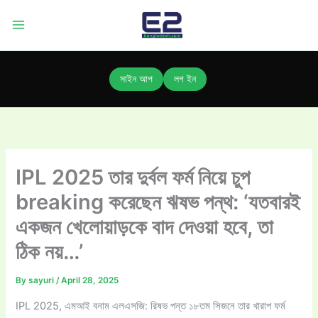
Skip
to
content
সাইন আপ
লগ ইন
IPL 2025 তার দুর্বল ফর্ম নিয়ে চুপ
breaking করেছেন ঋষভ পন্থ: ‘যতবারই
একজন খেলোয়াড়কে বাদ দেওয়া হবে, তা
ঠিক নয়…’
By
sayuri
/
April 28, 2025
IPL 2025, এমআই বনাম এলএসজি: রিষভ পন্ত ১৮তম সিজনে তার খারাপ ফর্ম