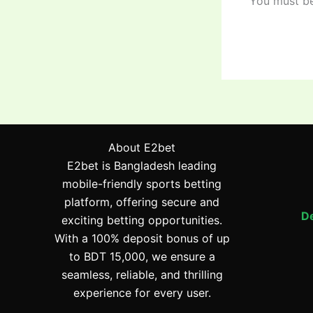
You must b
About E2bet
E2bet is Bangladesh leading
mobile-friendly sports betting
platform, offering secure and
De
exciting betting opportunities.
With a 100% deposit bonus of up
to BDT 15,000, we ensure a
seamless, reliable, and thrilling
experience for every user.