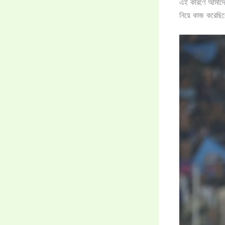
এই কারণে আমাদের
নিয়ে কাজ করেছিল