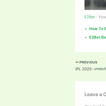
E2Bet
: Your
How To B
E2Bet Bo
PREVIOUS
Leave a