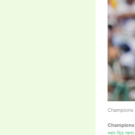
Champions Troph
Champions
স্থান নিয়ে প্রশ্