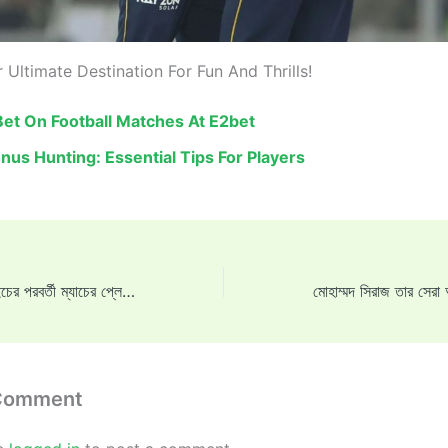
 Ultimate Destination For Fun And Thrills!
et On Football Matches At E2bet
nus Hunting: Essential Tips For Players
IPL 2025: এসআরএইচের পরবর্তী ম্যাচের প্লেয়িং ১১ থেকে বাদ পড়তে পারেন ৩ জন খেলোয়াড়, বাদ পড়বেন ইশান কিষাণ
 Comment