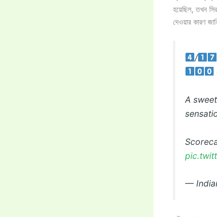
হয়েছিল, তখন সি
দেওয়ার কারণ জান
/
A sweet
sensatio
Scorec
pic.twi
— India