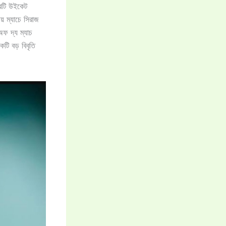
ারটি উইকেট
য় ম্যাচে সিরাজ
ফ দ্য ম্যাচ
কটি বড় বিবৃতি