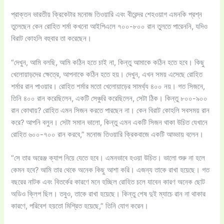
প্রাক্তন ভারতীয় ক্রিকেটার মনোজ তিওয়ারি এবং বীরেন্দর শেহওয়াগ এমনকি প্রশ্ন
তুলেছেন কেন রোহিত শর্মা কখনো আইপিএলে ৭০০-৮০০ রান তুলতে পারেননি, যদিও
বিরাট কোহলি বহুবার তা করেছেন।
“দেখুন, আমি বলছি, আমি কঠিন হতে চাই না, কিন্তু আমাকে কঠিন হতে হবে। কিছু
খেলোয়াড়দের ক্ষেত্রে, আপনাকে কঠিন হতে হয়। দেখুন, এখন সময় এসেছে রোহিত
শর্মার রান পাওয়ার। রোহিত শর্মার মতো খেলোয়াড়ের সামর্থ্য ৪০০ নয়। গত সিজনে,
তিনি ৪০০ রান করেছিলেন, একটি সেঞ্চুরি করেছিলেন, সেটা ঠিক। কিন্তু ৮০০-৯০০
রান কোথায়? রোহিত এমন সিজন করতে পারছেন না। কেন বিরাট কোহলি সবসময় রান
করে? আপনি বলুন। সেটা সমান ভালো, কিন্তু এমন একটি সিজন থাকা উচিত যেখানে
রোহিত ৬০০-৭০০ রান করবে,” মনোজ তিওয়ারি ক্রিকবাজে একটি আড্ডায় বলেন।
“সে তার অরেঞ্জ ক্যাপ নিয়ে যেতে হবে। এমনভাবে হওয়া উচিত। ভালো শুরু না হলে
কেমন হবে? আমি তার থেকে অনেক কিছু আশা করি। এজন্য তাকে রাখা হয়েছে। গত
বছরের নাটক এবং বিতর্কের কারণে মনে হচ্ছিল রোহিত চলে যাবেন কারণ অনেক ছোট
অডিও ক্লিপ ছিল। তবুও, তাকে রাখা হয়েছে। কিন্তু শেষ দুই ম্যাচে রান না থাকার
কারণে, পরিবেশ হয়তো মিশ্রিত হয়েছে,” তিনি যোগ করেন।