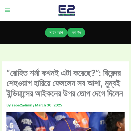
Skip
to
content
সাইন আপ
লগ ইন
“রোহিত শর্মা কখনই এটা করেছে?”: বিরেন্দর
শেহওয়াগ হারিয়ে ফেললেন সব আশা, মুম্বই
ইন্ডিয়ান্সের আইকনের উপর তোপ দেগে দিলেন
By
seoe2admin
/
March 30, 2025