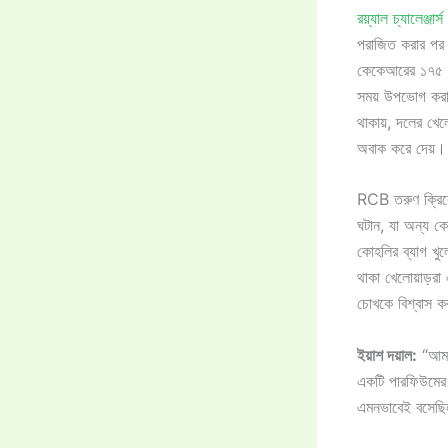
রয়্যাল চ্যালেঞ্জার্স 
পরাজিত করার পর 
কেকেআরের ১৭৫ রা
সময় উপভোগ করার
থাকায়, দলের খেল
অবাক করে দেয়।
RCB তরুণ ক্রিকে
ঘটান, যা অন্য ক
কোহলির ব্যাগ খুল
থাকা খেলোয়াড়র
চোখকে বিশ্বাস ক
ইয়াশ দয়াল:
“আমরা
একটি পারফিউমের 
এমনভাবেই বসেছি