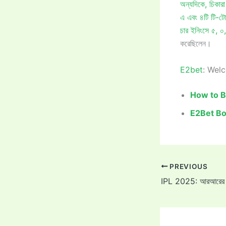
অন্যদিকে, চিকারা
এ এবং ৪টি টি-টো
চার ইনিংসে ৫, ০
করেছিলেন।
E2bet
: Wel
How to B
E2Bet Bo
PREVIOUS