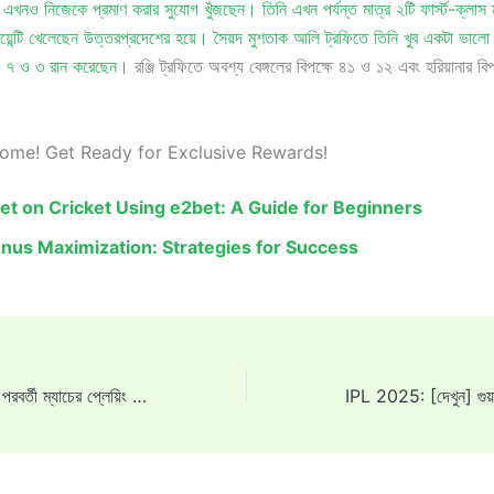
 এখনও নিজেকে প্রমাণ করার সুযোগ খুঁজছেন। তিনি এখন পর্যন্ত মাত্র ২টি ফার্স্ট-ক্লাস ম
য়েন্টি খেলেছেন উত্তরপ্রদেশের হয়ে। সৈয়দ মুশতাক আলি ট্রফিতে তিনি খুব একটা ভালো
, ৭ ও ৩ রান করেছেন
। রঞ্জি ট্রফিতে অবশ্য বেঙ্গলের বিপক্ষে ৪১ ও ১২ এবং হরিয়ানার বি
come! Get Ready for Exclusive Rewards!
et on Cricket Using e2bet: A Guide for Beginners
nus Maximization: Strategies for Success
IPL 2025: আরআরের পরবর্তী ম্যাচের প্লেয়িং ১১ থেকে বাদ পড়তে পারেন ২ জন খেলোয়াড়, এই ভয়ঙ্কর ফাস্ট বোলার কি বাদ পড়বেন?