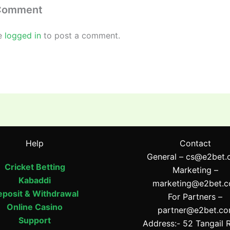
 Comment
e
logged in
to post a comment.
Help
Contact
General –
cs@e2bet.
Cricket Betting
Marketing –
Kabaddi
marketing@e2bet.
posit & Withdrawal
For Partners –
Online Casino
partner@e2bet.c
Support
Address:- 52 Tangail 