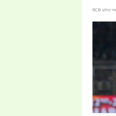
RCB দুর্দান্ত শু