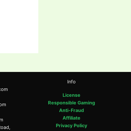
Info
com
License
Responsible Gaming
com
Anti-Fraud
Affiliate
om
Privacy Policy
Road,