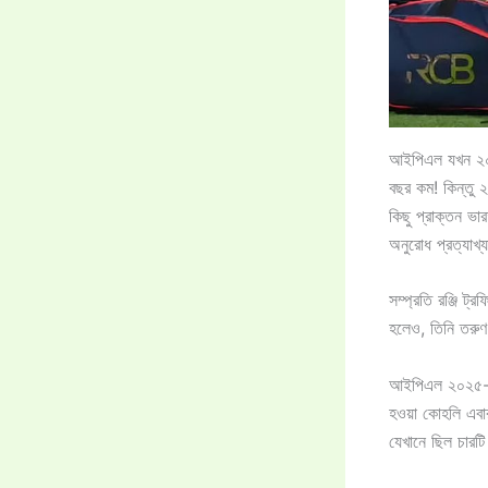
আইপিএল যখন ২০০৮
বছর কম! কিন্তু
কিছু প্রাক্তন ভ
অনুরোধ প্রত্যাখ্
সম্প্রতি রঞ্জি ট
হলেও, তিনি তরুণ
আইপিএল ২০২৫-এ 
হওয়া কোহলি এব
যেখানে ছিল চারট