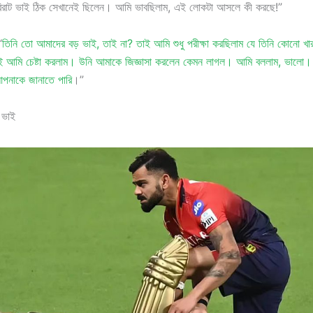
িরাট ভাই ঠিক সেখানেই ছিলেন। আমি ভাবছিলাম, এই লোকটা আসলে কী করছে!”
“
তিনি তো আমাদের বড় ভাই, তাই না? তাই আমি শুধু পরীক্ষা করছিলাম যে তিনি কোনো খারা
 আমি চেষ্টা করলাম। উনি আমাকে জিজ্ঞাসা করলেন কেমন লাগল। আমি বললাম, ভালো। আম
পনাকে জানাতে পারি
।”
 ভাই