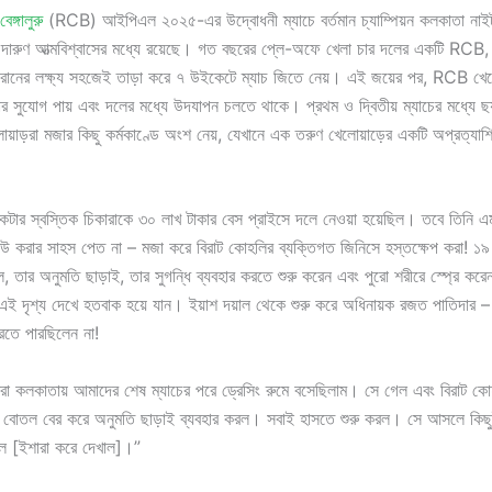
বেঙ্গালুরু
(RCB) আইপিএল ২০২৫-এর উদ্বোধনী ম্যাচে বর্তমান চ্যাম্পিয়ন কলকাতা নাইট
দারুণ আত্মবিশ্বাসের মধ্যে রয়েছে। গত বছরের প্লে-অফে খেলা চার দলের একটি RCB
নের লক্ষ্য সহজেই তাড়া করে ৭ উইকেটে ম্যাচ জিতে নেয়। এই জয়ের পর, RCB খেলোয
 সুযোগ পায় এবং দলের মধ্যে উদযাপন চলতে থাকে। প্রথম ও দ্বিতীয় ম্যাচের মধ্যে ছয
োয়াড়রা মজার কিছু কর্মকাণ্ডে অংশ নেয়, যেখানে এক তরুণ খেলোয়াড়ের একটি অপ্রত্যা
টার স্বস্তিক চিকারাকে ৩০ লাখ টাকার বেস প্রাইসে দলে নেওয়া হয়েছিল। তবে তিনি এ
েউ করার সাহস পেত না – মজা করে বিরাট কোহলির ব্যক্তিগত জিনিসে হস্তক্ষেপ করা! ১৯ 
ে, তার অনুমতি ছাড়াই, তার সুগন্ধি ব্যবহার করতে শুরু করেন এবং পুরো শরীরে স্প্রে 
া এই দৃশ্য দেখে হতবাক হয়ে যান। ইয়াশ দয়াল থেকে শুরু করে অধিনায়ক রজত পাতিদার
রতে পারছিলেন না!
 কলকাতায় আমাদের শেষ ম্যাচের পরে ড্রেসিং রুমে বসেছিলাম। সে গেল এবং বিরাট কো
বোতল বের করে অনুমতি ছাড়াই ব্যবহার করল। সবাই হাসতে শুরু করল। সে আসলে কিছুই
ল [ইশারা করে দেখাল]।”