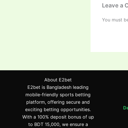
Leave a
You must b
About E2bet
E2bet is Bangladesh leading
mobile-friendly sports betting
platform, offering secure and
De
exciting betting opportunities.
With a 100% deposit bonus of up
to BDT 15,000, we ensure a