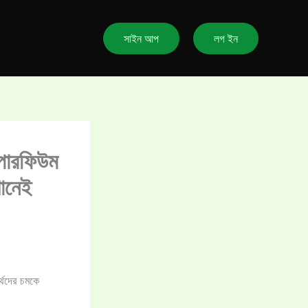
সাইন আপ
লগ ইন
 পারফিউম
খানেই
্থদের চমকে