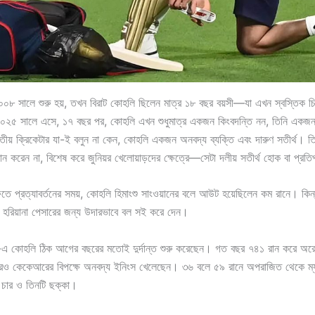
 সালে শুরু হয়, তখন বিরাট কোহলি ছিলেন মাত্র ১৮ বছর বয়সী—যা এখন স্বস্তিক চ
 ২০২৫ সালে এসে, ১৭ বছর পর, কোহলি এখন শুধুমাত্র একজন কিংবদন্তি নন, তিনি একজ
ারতীয় ক্রিকেটার যা-ই বলুন না কেন, কোহলি একজন অনবদ্য ব্যক্তি এবং দারুণ সতীর্থ।
যান করেন না, বিশেষ করে জুনিয়র খেলোয়াড়দের ক্ষেত্রে—সেটা দলীয় সতীর্থ হোক বা প্রতি
্রফিতে প্রত্যাবর্তনের সময়, কোহলি হিমাংশু সাংওয়ানের বলে আউট হয়েছিলেন কম রানে। কিন
 হরিয়ানা পেসারের জন্য উদারভাবে বল সই করে দেন।
কোহলি ঠিক আগের বছরের মতোই দুর্দান্ত শুরু করেছেন। গত বছর ৭৪১ রান করে অরেঞ্
ারও কেকেআরের বিপক্ষে অনবদ্য ইনিংস খেলেছেন। ৩৬ বলে ৫৯ রানে অপরাজিত থেকে ম্
ি চার ও তিনটি ছক্কা।