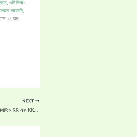
্যাচ, ৬টি লিস্ট-
 করতে পারেননি,
পক্ষে ২১ রান
NEXT
IPL 2025: [দেখুন] গুয়াহাটিতে RR এবং KKR খেলার সময় দর্শক মাঠে প্রবেশ করে স্থানীয় ছেলে রিয়ান পারাগের সঙ্গে দেখা করতে।