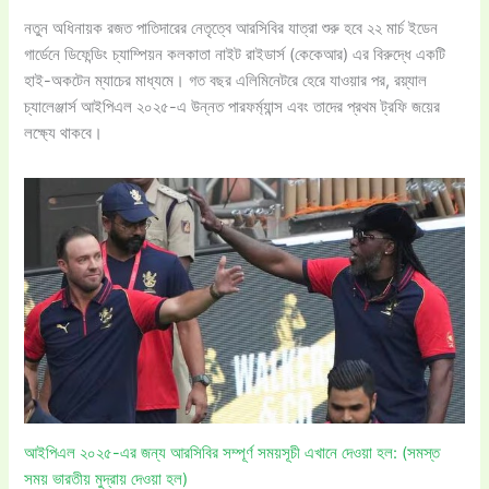
নতুন অধিনায়ক রজত পাতিদারের নেতৃত্বে আরসিবির যাত্রা শুরু হবে ২২ মার্চ ইডেন
গার্ডেনে ডিফেন্ডিং চ্যাম্পিয়ন কলকাতা নাইট রাইডার্স (কেকেআর) এর বিরুদ্ধে একটি
হাই-অকটেন ম্যাচের মাধ্যমে। গত বছর এলিমিনেটরে হেরে যাওয়ার পর, রয়্যাল
চ্যালেঞ্জার্স আইপিএল ২০২৫-এ উন্নত পারফর্ম্যান্স এবং তাদের প্রথম ট্রফি জয়ের
লক্ষ্যে থাকবে।
আইপিএল ২০২৫-এর জন্য আরসিবির সম্পূর্ণ সময়সূচী এখানে দেওয়া হল: (সমস্ত
সময় ভারতীয় মুদ্রায় দেওয়া হল)