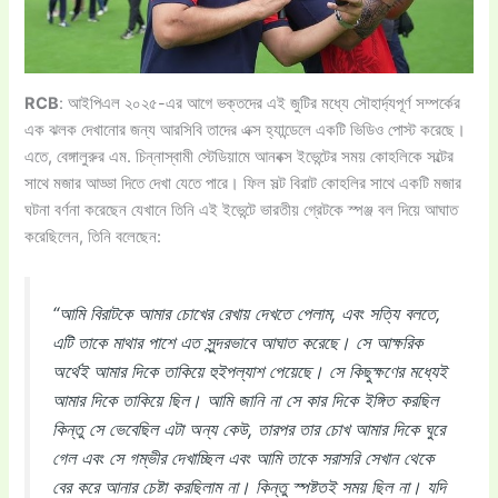
RCB
: আইপিএল ২০২৫-এর আগে ভক্তদের এই জুটির মধ্যে সৌহার্দ্যপূর্ণ সম্পর্কের
এক ঝলক দেখানোর জন্য আরসিবি তাদের এক্স হ্যান্ডেলে একটি ভিডিও পোস্ট করেছে।
এতে, বেঙ্গালুরুর এম. চিন্নাস্বামী স্টেডিয়ামে আনবক্স ইভেন্টের সময় কোহলিকে সল্টের
সাথে মজার আড্ডা দিতে দেখা যেতে পারে। ফিল সল্ট বিরাট কোহলির সাথে একটি মজার
ঘটনা বর্ণনা করেছেন যেখানে তিনি এই ইভেন্টে ভারতীয় গ্রেটকে স্পঞ্জ বল দিয়ে আঘাত
করেছিলেন, তিনি বলেছেন:
“আমি বিরাটকে আমার চোখের রেখায় দেখতে পেলাম, এবং সত্যি বলতে,
এটি তাকে মাথার পাশে এত সুন্দরভাবে আঘাত করেছে। সে আক্ষরিক
অর্থেই আমার দিকে তাকিয়ে হুইপল্যাশ পেয়েছে। সে কিছুক্ষণের মধ্যেই
আমার দিকে তাকিয়ে ছিল। আমি জানি না সে কার দিকে ইঙ্গিত করছিল
কিন্তু সে ভেবেছিল এটা অন্য কেউ, তারপর তার চোখ আমার দিকে ঘুরে
গেল এবং সে গম্ভীর দেখাচ্ছিল এবং আমি তাকে সরাসরি সেখান থেকে
বের করে আনার চেষ্টা করছিলাম না। কিন্তু স্পষ্টতই সময় ছিল না। যদি