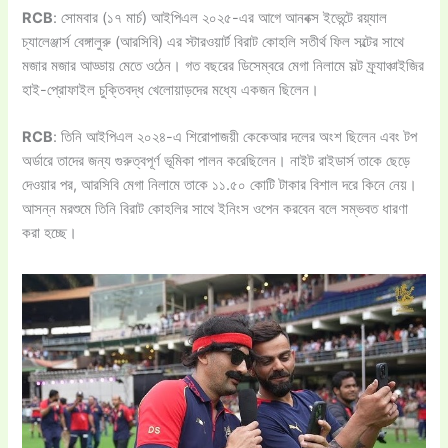
RCB
: সোমবার (১৭ মার্চ) আইপিএল ২০২৫-এর আগে আনবক্স ইভেন্টে রয়্যাল
চ্যালেঞ্জার্স বেঙ্গালুরু (আরসিবি) এর স্টারওয়ার্ট বিরাট কোহলি সতীর্থ ফিল সল্টের সাথে
মজার মজার আড্ডায় মেতে ওঠেন। গত বছরের ডিসেম্বরে মেগা নিলামে সল্ট ফ্র্যাঞ্চাইজির
হাই-প্রোফাইল চুক্তিবদ্ধ খেলোয়াড়দের মধ্যে একজন ছিলেন।
RCB
: তিনি আইপিএল ২০২৪-এ শিরোপাজয়ী কেকেআর দলের অংশ ছিলেন এবং টপ
অর্ডারে তাদের জন্য গুরুত্বপূর্ণ ভূমিকা পালন করেছিলেন। নাইট রাইডার্স তাকে ছেড়ে
দেওয়ার পর, আরসিবি মেগা নিলামে তাকে ১১.৫০ কোটি টাকার বিশাল দরে কিনে নেয়।
আসন্ন মরশুমে তিনি বিরাট কোহলির সাথে ইনিংস ওপেন করবেন বলে সম্ভবত ধারণা
করা হচ্ছে।