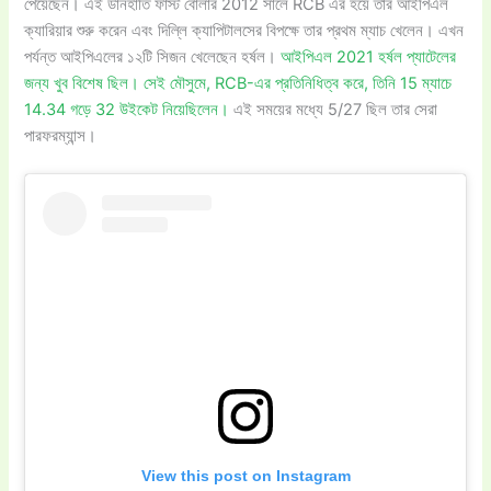
পেয়েছেন। এই ডানহাতি ফাস্ট বোলার 2012 সালে RCB এর হয়ে তার আইপিএল
ক্যারিয়ার শুরু করেন এবং দিল্লি ক্যাপিটালসের বিপক্ষে তার প্রথম ম্যাচ খেলেন। এখন
পর্যন্ত আইপিএলের ১২টি সিজন খেলেছেন হর্ষল।
আইপিএল 2021 হর্ষল প্যাটেলের
জন্য খুব বিশেষ ছিল। সেই মৌসুমে, RCB-এর প্রতিনিধিত্ব করে, তিনি 15 ম্যাচে
14.34 গড়ে 32 উইকেট নিয়েছিলেন।
এই সময়ের মধ্যে 5/27 ছিল তার সেরা
পারফরম্যান্স।
View this post on Instagram