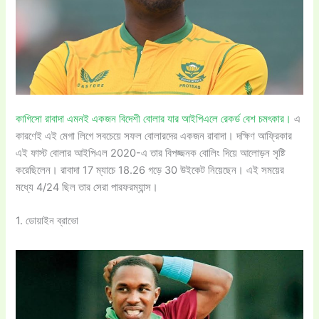
কাগিসো রাবাদা এমনই একজন বিদেশী বোলার যার আইপিএলে রেকর্ড বেশ চমৎকার।
এ
কারণেই এই মেগা লিগে সবচেয়ে সফল বোলারদের একজন রাবাদা। দক্ষিণ আফ্রিকার
এই ফাস্ট বোলার আইপিএল 2020-এ তার বিপজ্জনক বোলিং দিয়ে আলোড়ন সৃষ্টি
করেছিলেন। রাবাদা 17 ম্যাচে 18.26 গড়ে 30 উইকেট নিয়েছেন। এই সময়ের
মধ্যে 4/24 ছিল তার সেরা পারফরম্যান্স।
1. ডোয়াইন ব্রাভো