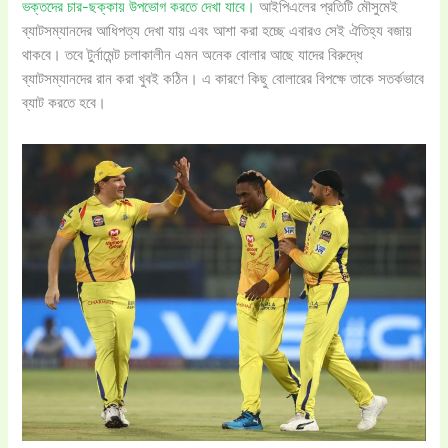
ভক্তদের চার-ছক্কায় উপভোগ করতে দেখা যাবে।
আইপিএলের প্রতিটি মৌসুমেই
ব্যাটসম্যানদের আধিপত্য দেখা যায় এবং আশা করা হচ্ছে এবারও সেই ঐতিহ্য বজায়
থাকবে। তবে টুর্নামেন্ট চলাকালীন এমন অনেক বোলার আছে যাদের বিরুদ্ধে
ব্যাটসম্যানদের রান করা খুবই কঠিন। এ কারণে কিছু বোলারের বিপক্ষে তাকে সতর্কভাবে
ব্যাট করতে হবে।