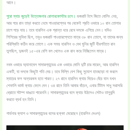
আনে।
পুরো ম্যাচ জুড়েই উত্তেজনার রোলারকোস্টার চলে।
গুজরাট টসে জিতে বোলিং নেয়,
আর পরে রান তাড়া করতে নেমে পাওয়ারপ্লের পর থেকেই প্রতি ওভারে ১০ রান তোলার
চাপে পড়ে যায়। তবে হারলিন এক প্রান্ত ধরে রেখে দলকে এগিয়ে নেন। যদিও
শিশিরের সুবিধা ছিল, তবুও গুজরাট পাওয়ারপ্লেতে মাত্র ৩৮ রান তোলে, যা তাদের জন্য
পরিস্থিতি কঠিন করে তোলে। এক সময় হারলিন ও বেথ মুনির জুটি ধীরগতিতে রান
তুলছিল, দুজনই ১৫-এর বেশি বল খেলেও এক রান করে নিচ্ছিলেন মাত্র।
নবম ওভারে অ্যানাবেল সাদারল্যান্ডের এক ওভারে মোনি দুটি চার মারেন, আর হারলিন
একটি, যা দলকে কিছুটা গতি দেয়। তবে দিল্লি বেশ কিছু সুযোগ হাতছাড়া না করলে
ম্যাচের ফল অন্যরকম হতে পারত। ২৭ রানে হারলিন ক্যাচ দিয়েও বেঁচে যান যখন
শেফালি ভার্মা ক্যাচ ফেলে দেন। ৩৪ রানে তিনি আবার বাঁচেন, এবার টিটাস সাধু সরাসরি
থ্রোতে স্টাম্প ভাঙতে পারেননি। সাদারল্যান্ডের বলে ক্যাচ উঠলেও সেটাও তালুবন্দি
করতে ব্যর্থ হন তিনি।
গার্ডনার ক্যাপ ও সাদারল্যান্ডের বলের ছক্কা মেরেছেন (হারলিন দেওল)