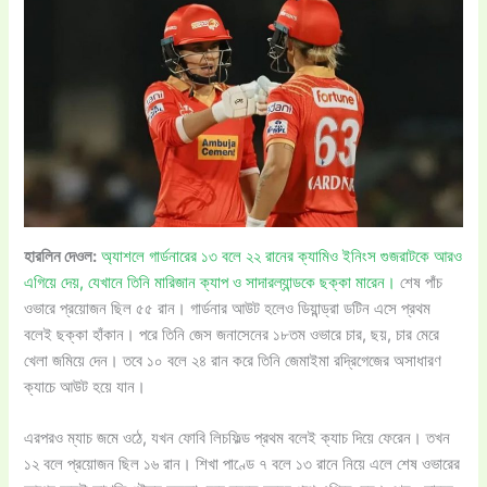
হারলিন দেওল:
অ্যাশলে গার্ডনারের ১৩ বলে ২২ রানের ক্যামিও ইনিংস গুজরাটকে আরও
এগিয়ে দেয়, যেখানে তিনি মারিজান ক্যাপ ও সাদারল্যান্ডকে ছক্কা মারেন।
শেষ পাঁচ
ওভারে প্রয়োজন ছিল ৫৫ রান। গার্ডনার আউট হলেও ডিয়ান্ড্রা ডটিন এসে প্রথম
বলেই ছক্কা হাঁকান। পরে তিনি জেস জনাসেনের ১৮তম ওভারে চার, ছয়, চার মেরে
খেলা জমিয়ে দেন। তবে ১০ বলে ২৪ রান করে তিনি জেমাইমা রদ্রিগেজের অসাধারণ
ক্যাচে আউট হয়ে যান।
এরপরও ম্যাচ জমে ওঠে, যখন ফোবি লিচফিল্ড প্রথম বলেই ক্যাচ দিয়ে ফেরেন। তখন
১২ বলে প্রয়োজন ছিল ১৬ রান। শিখা পাণ্ডে ৭ বলে ১৩ রানে নিয়ে এলে শেষ ওভারের