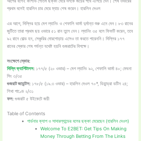
আগের বলেই কাশভি গৌতম ছক্কা মেরে দলকে জয়ের পথে এগিয়ে দেন। শেষ ওভারের
প্রথম বলেই হারলিন চার মেরে ম্যাচ শেষ করেন। হারলিন দেওল
এর আগে, দিল্লির হয়ে মেগ ল্যানিং ও শেফালি ভার্মা দুর্দান্ত শুরু এনে দেন। ৮৩ রানের
জুটিতে তারা প্রথম ছয় ওভারে ৫১ রান তুলে নেন। ল্যানিং ৩৫ বলে ফিফটি করেন, তবে
৯২ রানে বোল্ড হন, সেঞ্চুরির দোরগোড়ায় এসেও তা করতে পারেননি। দিল্লির ১৭৭
রানের স্কোর শেষ পর্যন্ত যথেষ্ট হয়নি গুজরাটের বিপক্ষে।
সংক্ষেপে স্কোর:
দিল্লি ক্যাপিটালস
:
১৭৭/৫ (২০ ওভার) – মেগ ল্যানিং ৯২, শেফালি ভার্মা ৪০; মেঘনা
সিং ৩/৩৫
গুজরাট জায়ান্টস:
১৭৮/৫ (১৯.৩ ওভার) – হারলিন দেওল ৭০*, ডিয়ান্ড্রা ডটিন ২৪;
শিখা পাণ্ডে ২/৩১
ফল:
গুজরাট ৫ উইকেটে জয়ী
Table of Contents
গার্ডনার ক্যাপ ও সাদারল্যান্ডের বলের ছক্কা মেরেছেন (হারলিন দেওল)
Welcome To E2BET: Get Tips On Making
Money Through Betting From The Links