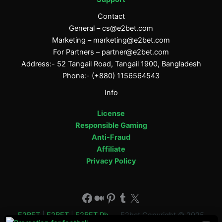
Contact
General –
cs@e2bet.com
Marketing –
marketing@e2bet.com
For Partners –
partner@e2bet.com
Address:- 52 Tangail Road, Tangail 1900, Bangladesh
Phone:- (+880) 1156564543
Info
License
Responsible Gaming
Anti-Fraud
Affiliate
Privacy Policy
Facebook
Medium
Pinterest
Tumblr
X
E2BET
|
E2BET
|
E2BET Ph
E2bet Copyright © 2025