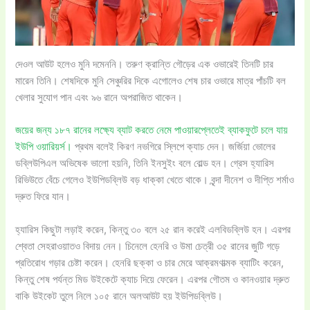
দেওল আউট হলেও মুনি দমেননি। তরুণ ক্রান্তি গৌড়ের এক ওভারেই তিনটি চার
মারেন তিনি। শেষদিকে মুনি সেঞ্চুরির দিকে এগোলেও শেষ চার ওভারে মাত্র পাঁচটি বল
খেলার সুযোগ পান এবং ৯৬ রানে অপরাজিত থাকেন।
জয়ের জন্য ১৮৭ রানের লক্ষ্যে ব্যাট করতে নেমে পাওয়ারপ্লেতেই ব্যাকফুটে চলে যায়
ইউপি ওয়ারিয়র্স।
প্রথম বলেই কিরণ নভগিরে স্লিপে ক্যাচ দেন। জর্জিয়া ভোলের
ডব্লিউপিএল অভিষেক ভালো হয়নি, তিনি ইনসুইং বলে বোল্ড হন। গ্রেস হ্যারিস
রিভিউতে বেঁচে গেলেও ইউপিডব্লিউ বড় ধাক্কা খেতে থাকে। বৃন্দা দীনেশ ও দীপ্তি শর্মাও
দ্রুত ফিরে যান।
হ্যারিস কিছুটা লড়াই করেন, কিন্তু ৩০ বলে ২৫ রান করেই এলবিডব্লিউ হন। এরপর
শ্বেতা সেহরাওয়াতও বিদায় নেন। চিনেলে হেনরি ও উমা চেত্রী ৩৫ রানের জুটি গড়ে
প্রতিরোধ গড়ার চেষ্টা করেন। হেনরি ছক্কা ও চার মেরে আক্রমণাত্মক ব্যাটিং করেন,
কিন্তু শেষ পর্যন্ত মিড উইকেটে ক্যাচ দিয়ে ফেরেন। এরপর গৌতম ও কানওয়ার দ্রুত
বাকি উইকেট তুলে নিলে ১০৫ রানে অলআউট হয় ইউপিডব্লিউ।