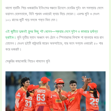
ভালো ব্যাটিং পিচে গুজরাটের ইনিংসের শুরুতে চিনেলে হেনরির সুইং বল সমস্যায় ফেলে
ডয়ালন হেমলতাকে, যিনি প্রথম ওভারেই ক্যাচ দিয়ে ফেরেন। এরপর মুনি ও দেওল
১০১ রানের জুটি গড়ে দলকে শক্ত ভিত দেন।
এই জুটিতে দুজনই সুন্দর কিছু শট খেলেন—স্কয়ার লেগে সুইপ ও কাভারে দুর্দান্ত
ড্রাইভ।
মুনি তৃতীয় ম্যান অঞ্চলে বল ঠেলে ও স্পিনারদের বিপক্ষে পা ব্যবহার করে রান
তোলেন। দেওল দুইটি বাউন্ডারি মারেন অফসাইডে, যার ফলে সপ্তম ওভারেই ৫০ পার
করে গুজরাট।
সেঞ্চুরির কাছাকাছি গিয়েও থামলেন মুনি