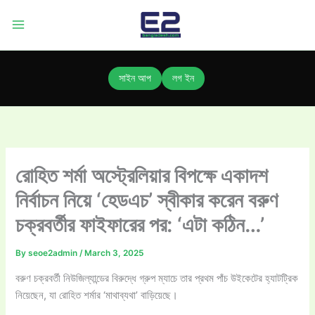
Skip
to
content
সাইন আপ
লগ ইন
রোহিত শর্মা অস্ট্রেলিয়ার বিপক্ষে একাদশ
নির্বাচন নিয়ে ‘হেডএচ’ স্বীকার করেন বরুণ
চক্রবর্তীর ফাইফারের পর: ‘এটা কঠিন…’
By
seoe2admin
/
March 3, 2025
বরুণ চক্রবর্তী নিউজিল্যান্ডের বিরুদ্ধে গ্রুপ ম্যাচে তার প্রথম পাঁচ উইকেটের হ্যাটট্রিক
নিয়েছেন, যা রোহিত শর্মার ‘মাথাব্যথা’ বাড়িয়েছে।