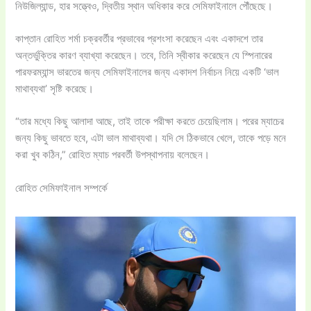
নিউজিল্যান্ড, হার সত্ত্বেও, দ্বিতীয় স্থান অধিকার করে সেমিফাইনালে পৌঁছেছে।
কাপ্তান রোহিত শর্মা চক্রবর্তীর প্রভাবের প্রশংসা করেছেন এবং একাদশে তার
অন্তর্ভুক্তির কারণ ব্যাখ্যা করেছেন। তবে, তিনি স্বীকার করেছেন যে স্পিনারের
পারফরম্যান্স ভারতের জন্য সেমিফাইনালের জন্য একাদশ নির্বাচন নিয়ে একটি ‘ভাল
মাথাব্যথা’ সৃষ্টি করেছে।
“তার মধ্যে কিছু আলাদা আছে, তাই তাকে পরীক্ষা করতে চেয়েছিলাম। পরের ম্যাচের
জন্য কিছু ভাবতে হবে, এটা ভাল মাথাব্যথা। যদি সে ঠিকভাবে খেলে, তাকে পড়ে মনে
করা খুব কঠিন,” রোহিত ম্যাচ পরবর্তী উপস্থাপনায় বলেছেন।
রোহিত সেমিফাইনাল সম্পর্কে