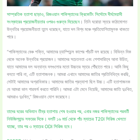
সাম্প্রতিক হতাশা ছাড়াও, রিজওয়ান পাকিস্তানের ক্রিকেটিং সিস্টেমে দীর্ঘমেয়াদী
সংস্কারের প্রয়োজনীয়তার ওপরও গুরুত্ব দিয়েছেন
। তিনি ঘরোয়া স্তরে কাঠামোগত
উন্নতির প্রয়োজনীয়তা তুলে ধরেছেন, যাতে দল বিশ্ব মঞ্চে প্রতিযোগিতামূলক থাকতে
পারে।
“পাকিস্তানের বেঞ্চ শক্তি, আমাদের চ্যাম্পিয়ন্স কাপের পাঁচটি দল রয়েছে। বিভিন্ন দিক
থেকে অনেক উন্নতির প্রয়োজন। আমাদের সচেতনতা এবং পেশাদারিত্ব আনা উচিত,
যাতে আমাদের দল অন্যান্য দলগুলোর মতো উচ্চতর স্তরে পৌঁছাতে পারে। আমি কিছু
বলতে পারি না, এটি হতাশাজনক। আমরা এখানে আমাদের জাতির প্রতিনিধিত্ব করছি,
সেটাই আমাদের অগ্রাধিকার। আমাদের জাতির প্রত্যাশা ছিল উচ্চ। এটি হতাশাজনক
যে আমরা ভাল পারফর্ম করতে পারিনি। আমরা এটা মেনে নিয়েছি, আমাদের জাতি দুঃখিত,
আমরাও দুঃখিত,” রিজওয়ান যোগ করেছেন।
তাদের ঘরের অভিযান তীব্র হতাশায় শেষ হওয়ার পর, এবার নজর পাকিস্তানের পরবর্তী
নিউজিল্যান্ড সফরের দিকে। দলটি ১৬ মার্চ থেকে পাঁচ ম্যাচের T20I সিরিজ খেলতে
যাচ্ছে, তার পর ৩ ম্যাচের ODI সিরিজ হবে।