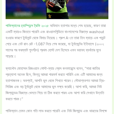
পাকিস্তানের চ্যাম্পিয়ন্স ট্রফি ২০২৫
অভিযান হতাশার মধ্যে শেষ হয়েছে, কারণ তারা
একটি ম্যাচও জিততে পারেনি এবং রাওয়ালপিন্ডিতে বাংলাদেশের বিরুদ্ধে washout
হওয়ার কারণে টুর্নামেন্ট থেকে বিদায় নিয়েছে। গ্রুপ A-তে তারা তিন ম্যাচে এক পয়েন্ট
পেয়ে এবং নেট রান রেট -1.087 নিয়ে শেষ করেছে, যা টুর্নামেন্টের ইতিহাসে (২০০২
সালের পর ফরম্যাট পুনর্গঠন) প্রথম হোস্ট দেশ হিসেবে এমন ভয়াবহ ব্যর্থতার মুখে
পড়েছে।
ক্যাপ্টেন মোহাম্মদ রিজওয়ান পোস্ট-ম্যাচ প্রেস কনফারেন্সে বলেন, “সারা জাতির
প্রত্যাশা অনেক ছিল, কিন্তু আমরা পারফর্ম করতে পারিনি এবং এটি আমাদের জন্য
হতাশাজনক। অবশ্যই, আপনি ভুল থেকে শিখতে পারেন। সৌভাগ্যবশত আমরা ত্রি-
সিরিজ এবং বড় টুর্নামেন্ট থেকে আমাদের ভুল লক্ষ্য করেছি। আশা করি, আমরা নিউ
জিল্যান্ডের বিরুদ্ধে খেলতে গিয়ে তা ঠিক করতে পারব এবং আশা করি সেখানে উন্নতি
করতে পারব।”
পাকিস্তান তেমন কোন গতি লাভ করতে পারেনি এবং নিউ জিল্যান্ড এবং ভারতের বিপক্ষে