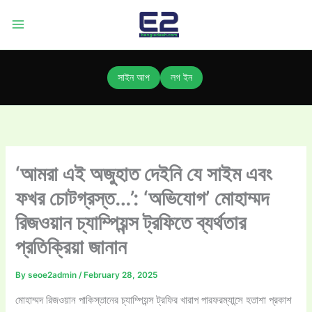
Skip
to
content
সাইন আপ
লগ ইন
‘আমরা এই অজুহাত দেইনি যে সাইম এবং
ফখর চোটগ্রস্ত…’: ‘অভিযোগ’ মোহাম্মদ
রিজওয়ান চ্যাম্পিয়ন্স ট্রফিতে ব্যর্থতার
প্রতিক্রিয়া জানান
By
seoe2admin
/
February 28, 2025
মোহাম্মদ রিজওয়ান পাকিস্তানের চ্যাম্পিয়ন্স ট্রফির খারাপ পারফরম্যান্সে হতাশা প্রকাশ