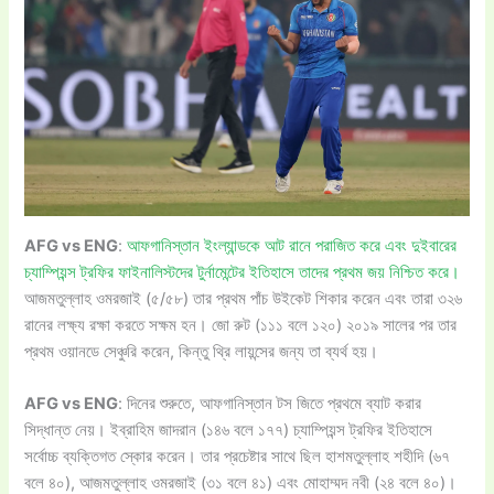
AFG vs ENG
:
আফগানিস্তান ইংল্যান্ডকে আট রানে পরাজিত করে এবং দুইবারের
চ্যাম্পিয়ন্স ট্রফির ফাইনালিস্টদের টুর্নামেন্টের ইতিহাসে তাদের প্রথম জয় নিশ্চিত করে।
আজমতুল্লাহ ওমরজাই (৫/৫৮) তার প্রথম পাঁচ উইকেট শিকার করেন এবং তারা ৩২৬
রানের লক্ষ্য রক্ষা করতে সক্ষম হন। জো রুট (১১১ বলে ১২০) ২০১৯ সালের পর তার
প্রথম ওয়ানডে সেঞ্চুরি করেন, কিন্তু থ্রি লায়ন্সের জন্য তা ব্যর্থ হয়।
AFG vs ENG
: দিনের শুরুতে, আফগানিস্তান টস জিতে প্রথমে ব্যাট করার
সিদ্ধান্ত নেয়। ইব্রাহিম জাদরান (১৪৬ বলে ১৭৭) চ্যাম্পিয়ন্স ট্রফির ইতিহাসে
সর্বোচ্চ ব্যক্তিগত স্কোর করেন। তার প্রচেষ্টার সাথে ছিল হাশমতুল্লাহ শহীদি (৬৭
বলে ৪০), আজমতুল্লাহ ওমরজাই (৩১ বলে ৪১) এবং মোহাম্মদ নবী (২৪ বলে ৪০)।