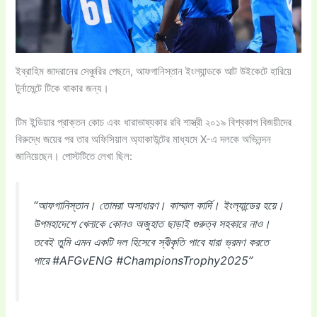
ইব্রাহিম জাদরানের সেঞ্চুরির পেছনে, আফগানিস্তান ইংল্যান্ডকে আট উইকেটে হারিয়ে
টুর্নামেন্টে টিকে থাকার জন্য।
টিম ইন্ডিয়ার প্রাক্তন কোচ এবং ধারাভাষ্যকার রবি শাস্ত্রী ২০১৯ বিশ্বকাপ বিজয়ীদের
বিরুদ্ধে জয়ের পর তার অফিসিয়াল অ্যাকাউন্টের মাধ্যমে X-এ দলকে অভিনন্দন
জানিয়েছেন। পোস্টটিতে লেখা ছিল:
“আফগানিস্তান। তোমরা অসাধারণ। কাম্মাল কার্দি। ইংল্যান্ডের হয়ে।
উপমহাদেশে খেলাকে কোনও অজুহাত ছাড়াই গুরুত্ব সহকারে নাও।
তবেই তুমি এমন একটি দল হিসেবে স্বীকৃতি পাবে যারা ভ্রমণ করতে
পারে #AFGvENG #ChampionsTrophy2025”