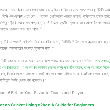
রিজওয়ান সরে দাঁড়ান, তবে ফখর জামানকে অধিনায়ক হিসেবে দেখা যেতে পারে। “তিনি ভ
। তিনি এক্স-ফ্যাক্টর এনে দেন। গতকাল (পাকিস্তান-ভারত ম্যাচে) পাকিস্তান তাকে হারিয
াম্পিয়ন্স ট্রফি থেকে বাদ পড়েছেন)। তিনি এক্স-ফ্যাক্টর প্লেয়ার, তবে তাকে উৎসাহ দেওয়
়ানের ‘দোকান’ বন্ধ হয়ে যাবে।”
াড় নির্বাচন পদ্ধতি পরিবর্তন নিয়ে কানোরিয়া বলেন, “কমিটির উচিত খেলোয়াড়দের এক বছর
তাদের পারফরম্যান্স সৎভাবে মূল্যায়ন করা।”
“যদি তারা ফলাফল না দেয়, তাদের ব্যাগ প্যাক করে চলে যেতে বলা উচিত।
তবে এখানে,
 পিআর এর ভিত্তিতে। যখন আপনি আপনার দেশের জন্য দল গঠন করেন, তখন আপনাকে নিজে
বসে, নিজের দোকান চালাচ্ছে। ছোট রান করে কাজ চালিয়ে যাচ্ছে। এইভাবে কাজ করল
যাম্পিয়ন্স ট্রফি থেকে বাদ পড়েছে)।”
come! Bet on Your Favorite Teams and Players!
et on Cricket Using e2bet: A Guide for Beginners