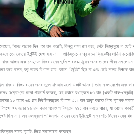
েছেন, “বাবর অনেক দিন ধরে রান করেনি, কিন্তু যখন রান করে, সেটা জিম্বাবুয়ে বা ছোট 
 করলে তো কোনো ইন্টেন্টই দেখা যায় না।” পাকিস্তানের প্রাক্তন ক্রিকেটার দানিশ কানোর
রফিতে বাবর আজম এবং মোহাম্মদ রিজওয়ানের দুর্বল পারফরম্যান্সের জন্য তাদের তীব্র সমালো
ণ করে বলেন, বড় দলের বিপক্ষে তার কোনো “ইন্টেন্ট” ছিল না এবং ছোট দলের বিপক্ষে রা
রফি ছিল বাবর ও রিজওয়ানের জন্য ভুলে যাওয়ার মতো একটি আসর। তারা বাংলাদেশের এবং ভার
 বিরুদ্ধে দুঃস্বপ্নের মতো পারফর্ম করেছে, দুই ম্যাচে যথাক্রমে ৮৭ রান (একটি হাফ-সেঞ্চুর
বরের ৯০ বলের ৬৪ রান নিউজিল্যান্ডের বিপক্ষে ৩২১ রান তাড়া করতে গিয়ে ব্যাপক সমাল
বিপক্ষে ৭৭ বলের ৪৬ রান করার পরেও পাকিস্তান ২৪১ রান করতে পারল, যা তাদের পরবর্তী 
েষ্ট ছিল না। এর ফলস্বরূপ পাকিস্তান তাদের হোম টুর্নামেন্টে মাত্র পাঁচ দিনের মধ্যে বাদ
পাকিস্তান দলের ব্যাটিং নিয়ে সমালোচনা করেছেন