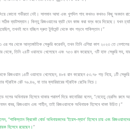
যাটিংয়ে কোনো গভীরতা নেই। সালমান আঘা এবং খুশদিল শাহ কখনও কখনও কিছু অবদান র
সঠিক ব্যাটসম্যান। কিন্তু রিজওয়ানের ব্যাট যেন কাজ করা বন্ধ করে দিয়েছে। যখন চ্যাম্প
য়েছিল, তখনই মনে হচ্ছিল দ্রুত টুর্নামেন্ট থেকে বাদ পড়বে পাকিস্তান।”
 এর পর থেকে আন্তর্জাতিক সেঞ্চুরি করেননি, তখন তিনি এশিয়া কাপ ২০২৩ তে নেপালের 
 থেকে, তিনি ২৪টি ওয়ানডে খেলেছেন এবং ৭৫৩ রান করেছেন, ৭টি হাফ সেঞ্চুরি সহ, যার 
ে রিজওয়ান ১৪টি ওয়ানডে খেলেছেন, ৪৮৪ রান করেছেন ৫৩.৭৮ গড় নিয়ে, ১টি সেঞ্চুরি
তার স্ট্রাইক রেট ৭৬.৪৬, যা তার ক্যারিয়ারের স্ট্রাইক রেটের নিচে।
ডে দলের অধিনায়ক হিসেবে থাকার পরামর্শ দিয়ে কানোরিয়া বলেন, “যেহেতু ড্রেসিং রুমে 
েমন বাবর, রিজওয়ান এবং শাহীন, তাই রিজওয়ানকে অধিনায়ক হিসেবে থাকা উচিত।”
েন, “পাকিস্তান ক্রিকেট বোর্ড অধিনায়কদের ‘ইয়েস-ম্যান’ হিসেবে চায় এবং রিজওয়ানদে
য়ক হিসেবে রয়েছেন।
“