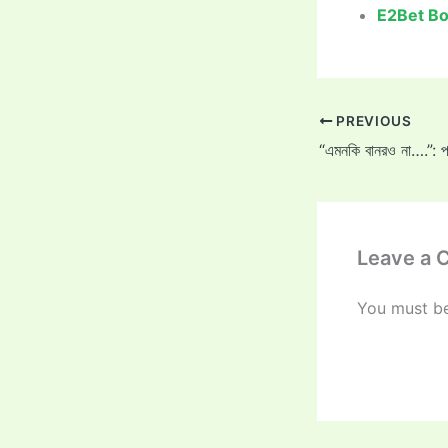
E2Bet Bo
PREVIOUS
Leave a
You must b