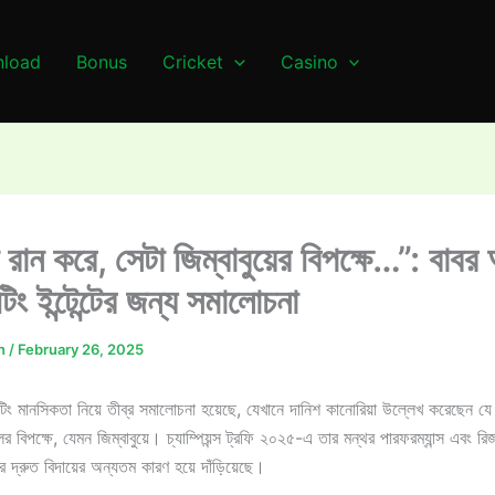
load
Bonus
Cricket
Casino
রান করে, সেটা জিম্বাবুয়ের বিপক্ষে…”: বা
টিং ইন্টেন্টের জন্য সমালোচনা
n
/
February 26, 2025
িং মানসিকতা নিয়ে তীব্র সমালোচনা হয়েছে, যেখানে দানিশ কানোরিয়া উল্লেখ করেছেন যে
ের বিপক্ষে, যেমন জিম্বাবুয়ে। চ্যাম্পিয়ন্স ট্রফি ২০২৫-এ তার মন্থর পারফরম্যান্স এবং রিজ
ের দ্রুত বিদায়ের অন্যতম কারণ হয়ে দাঁড়িয়েছে।