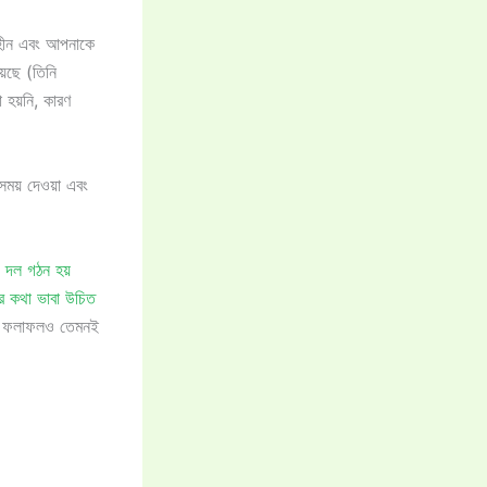
য়হীন এবং আপনাকে
়েছে (তিনি
া হয়নি, কারণ
 সময় দেওয়া এবং
 দল গঠন হয়
র কথা ভাবা উচিত
ে, ফলাফলও তেমনই