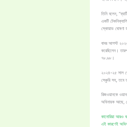
তিনি বলেন, “ব্
একটি টেকনিক্যালি 
স্কোয়াড ঘোষণা হ
বাবর আগস্ট ২০২৩
করেছিলেন। তারপর
৭৮.৬৮।
২০২৪-২৫ সাল থেক
সেঞ্চুরি সহ, তবে 
রিজওয়ানকে ওয়ান
অধিনায়ক আছে, য
কানোরিয়া আরও বল
এই কারণেই অধিনা