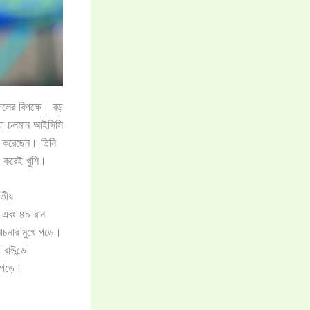
দলের বিপক্ষে। বড়
িয়া চলমান আইসিসি
চনা করেছেন। তিনি
ন করেই খুশি।
তীয়
ি) এবং ৪৯ রান
োচনার মুখে পড়ে।
রাউন্ডে
 পড়ে।