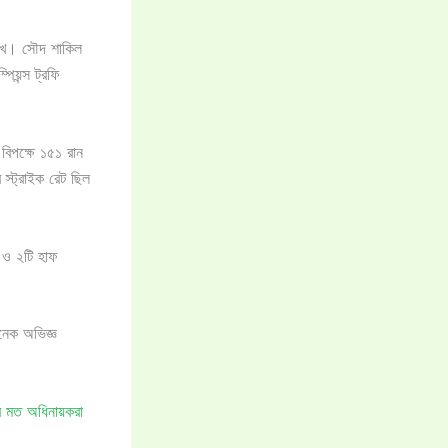
াখে। সৌদ শাকিল
িয়ন্স ট্রফি
বিপক্ষে ১৫১ রান
স্ট্রাইক রেট ছিল
 ও ২টি হাফ
অনেক অভিজ্ঞ
র মত অধিনায়করা