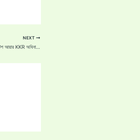
NEXT
আইপিএল ২০২৫: ভেঙ্কটেশ আয়ার KKR অধিনায়কত্বের জন্য প্রস্তুত, যদি সুযোগ পাওয়া যায়