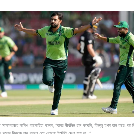
াক্ষাৎকারে দানিশ কানোরিয়া বলেন, “বাবর দীর্ঘদিন রান করেনি, কিন্তু যখন রান করে, তা জি
় দলের বিপক্ষে রান করলে তো কোনো ইন্টেন্টই দেখা যায় না।”