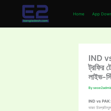
Skip
to
Home
App Down
content
IND vs 
ট্রফির ট
লাইভ-স্ট
By
seoe2admi
IND vs PAK
ভারত চিরপ্রতিদ্বন