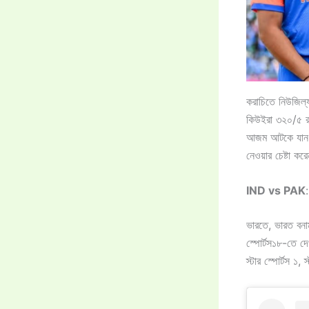
করাচিতে নিউজিল্যা
কিউইরা ৩২০/৫ রা
আজম আটকে যান এ
নেওয়ার চেষ্টা ক
IND vs PAK
ভারতে, ভারত বনাম 
স্পোর্টস১৮-তে দে
স্টার স্পোর্টস ১, 