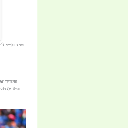
রি সম্প্রচার শুরু
tar অ্যাপের
ং মোবাইল উভয়