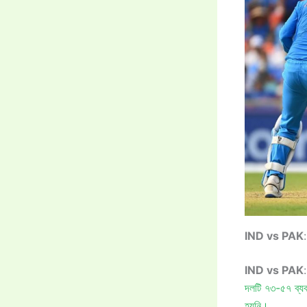
IND vs PAK
IND vs PAK
দলটি ৭৩-৫৭ ব্যবধ
হয়নি।