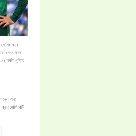
মে বোলিং করে
তে নেমে বাবর
ক্ষতি পুষিয়ে
চ্যানেল এবং
ত প্রতিযোগিতাটি