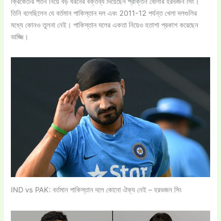
ক্রিকেটের পতন নিয়ে বড় ধরনের বক্তব্য দিয়েছেন প্রাক্তন বোলার হরভজন সিং।
তিনি বলেছিলেন যে বর্তমান পাকিস্তান দল এবং 2011-12 পর্যন্ত খেলা দলগুলির
মধ্যে কোনও তুলনা নেই। পাকিস্তান দলের একতা নিয়েও হতাশা প্রকাশ করেছেন
ভাজ্জি।
IND vs PAK: বর্তমান পাকিস্তান দলে কোনো ঐক্য নেই – হরভজন সিং