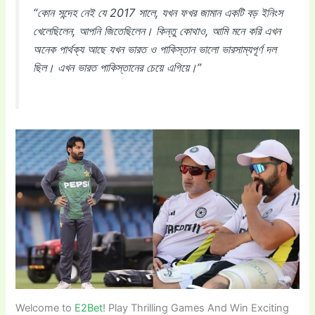
“কোন সন্দেহ নেই যে 2017 সালে, যখন ফখর জামান একটি বড় ইনিংস
খেলেছিলেন, আপনি জিতেছিলেন। কিন্তু কোথাও, আমি মনে করি এখন
অনেক পার্থক্য আছে যখন ভারত ও পাকিস্তান ভালো ভারসাম্যপূর্ণ দল
ছিল। এখন ভারত পাকিস্তানের চেয়ে এগিয়ে।”
Welcome to
E2Bet
! Play Thrilling Games And Win Exciting