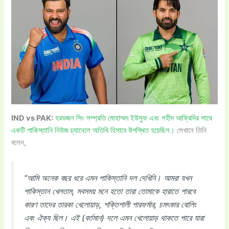
IND vs PAK:
হরভজন সিং সম্প্রতি মোহাম্মদ ইউসুফ এবং শহীদ আফ্রিদির সাথে
একটি পাকিস্তানি নিউজ চ্যানেলে অতিথি হিসাবে উপস্থিত হয়েছিল।
সেখানে তিনি
বলেন,
“আমি অনেক বছর ধরে এমন পাকিস্তানি দল দেখিনি। আমরা যখন
পাকিস্তান খেলতাম, সবসময় মনে হতো তারা তোমাকে হারাতে পারবে
কারণ তাদের তারকা খেলোয়াড়, শক্তিশালী পারফর্মার, চমৎকার বোলিং
এবং ঐক্য ছিল। এই (বর্তমান) দলে এমন খেলোয়াড় থাকতে পারে যারা