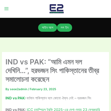
Skip
to
content
সাইন আপ
লগ ইন
IND vs PAK: “আমি এমন দল
দেখিনি…”, হরভজন সিং পাকিস্তানের তীব্র
সমালোচনা করেছেন
By
seoe2admin
/
February 23, 2025
IND vs PAK:
বর্তমান পাকিস্তান দলে কোনো ঐক্য নেই – হরভজন সিং
IND vs PAK:
ICC চ্যাম্পিয়ন্স ট্রফি 2025-এর মেগা-ম্যাচ 23 ফেব্রুয়ারি