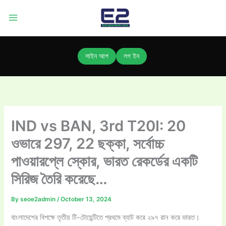
Skip
to
content
সাইন আপ
লগ ইন
IND vs BAN, 3rd T20I: 20
ওভারে 297, 22 ছক্কা, সর্বোচ্চ
পাওয়ারপ্লে স্কোর, ভারত রেকর্ডের একটি
সিরিজ তৈরি করেছে…
By
seoe2admin
/
October 13, 2024
বাংলাদেশের বিপক্ষে তৃতীয় টি-টোয়েন্টিতে প্রথমে ব্যাট করে ২৯৭ রান করে ভারত।