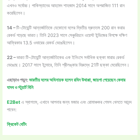
এখনও সর্বোচ্চ। পাকিস্তানের আহমেদ শাহজাদ 2014 সালে অপরাজিত 111 রান
করেছিলেন।
14 –
টি-টোয়েন্টি আন্তর্জাতিকে যেকোনো দলের দ্বিতীয় দ্রুততম 200 রান করার
রেকর্ড গড়েছে ভারত। তিনি 2023 সালে সেঞ্চুরিয়নে ওয়েস্ট ইন্ডিজের বিপক্ষে দক্ষিণ
আফ্রিকার 13.5 ওভারের রেকর্ড ভেঙেছিলেন।
22 –
ভারত টি-টোয়েন্টি আন্তর্জাতিকের এক ইনিংসে সর্বাধিক ছক্কা মারার রেকর্ড
ভেঙেছে। 2017 সালে ইন্দোরে, তিনি শ্রীলঙ্কার বিরুদ্ধে 21টি ছক্কা মেরেছিলেন।
এছাড়াও পড়ুন:
ভারতীয় দলের অধিনায়ক হলেন রবিন উথাপ্পা, জায়গা পেয়েছেন কেদার
যাদব ও স্টুয়ার্ট বিনি
E2Bet
এ স্বাগতম, এখানে আপনার জন্য মজার এবং রোমাঞ্চকর গেমস খেলতে আনন্দ
পাবেন:
ক্রিকেট বেটিং