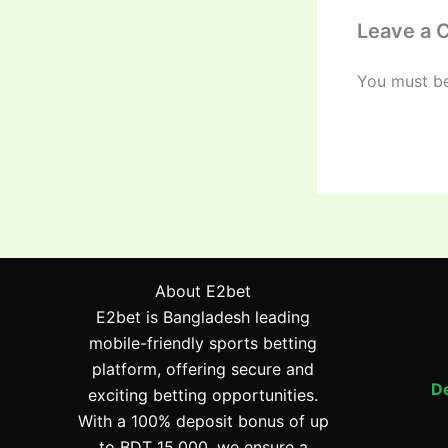
Leave a
You must b
About E2bet
E2bet is Bangladesh leading
mobile-friendly sports betting
platform, offering secure and
De
exciting betting opportunities.
With a 100% deposit bonus of up
to BDT 15,000, we ensure a