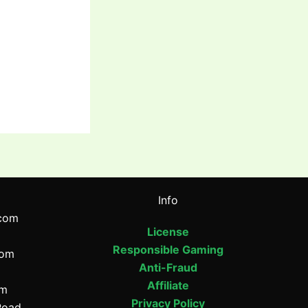
Info
com
License
Responsible Gaming
com
Anti-Fraud
Affiliate
om
Privacy Policy
Road,