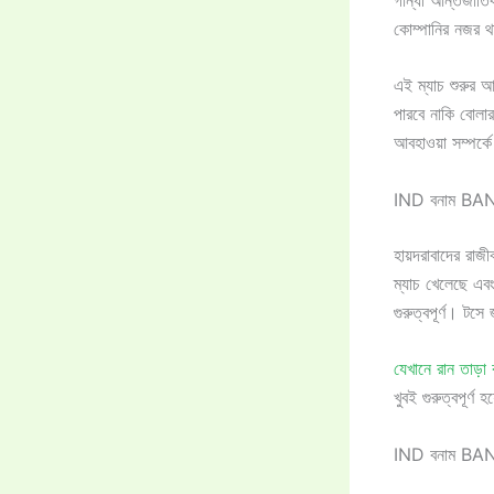
কোম্পানির নজর থ
এই ম্যাচ শুরুর আ
পারবে নাকি বোলার
আবহাওয়া সম্পর্ক
IND বনাম BAN: রা
হায়দরাবাদের রাজীব
ম্যাচ খেলেছে এব
গুরুত্বপূর্ণ। টস
যেখানে রান তাড়া
খুবই গুরুত্বপূর্
IND বনাম BAN: হ