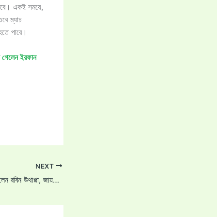
াকবে। একই সময়ে,
বে ম্যাচ
 হতে পারে।
য়ে গেলেন ইরফান
NEXT
ভারতীয় দলের অধিনায়ক হলেন রবিন উথাপ্পা, জায়গা পেয়েছেন কেদার যাদব ও স্টুয়ার্ট বিনিও