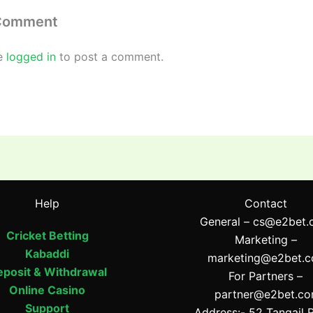
 Comment
e
logged in
to post a comment.
Help
Contact
General –
cs@e2bet.
Cricket Betting
Marketing –
Kabaddi
marketing@e2bet.
posit & Withdrawal
For Partners –
Online Casino
partner@e2bet.c
Support
Address:- 52 Tangail 