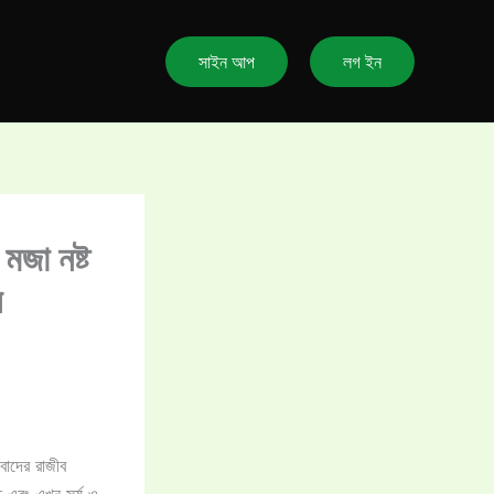
সাইন আপ
লগ ইন
মজা নষ্ট
ন
াবাদের রাজীব
ে এবং এখন সূর্য ও