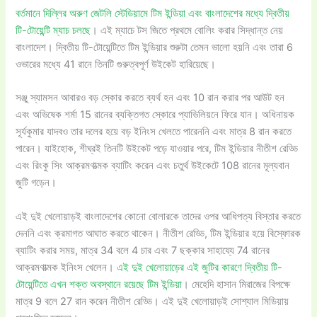
বর্তমানে দিল্লির অরুণ জেটলি স্টেডিয়ামে টিম ইন্ডিয়া এবং বাংলাদেশের মধ্যে দ্বিতীয়
টি-টোয়েন্টি ম্যাচ চলছে
। এই ম্যাচে টস জিতে প্রথমে বোলিং করার সিদ্ধান্ত নেয়
বাংলাদেশ। দ্বিতীয় টি-টোয়েন্টিতে টিম ইন্ডিয়ার শুরুটা তেমন ভালো হয়নি এবং তারা 6
ওভারের মধ্যে 41 রানে তিনটি গুরুত্বপূর্ণ উইকেট হারিয়েছে।
সঞ্জু স্যামসন আবারও বড় স্কোর করতে ব্যর্থ হন এবং 10 রান করার পর আউট হন
এবং অভিষেক শর্মা 15 রানের ব্যক্তিগত স্কোরে প্যাভিলিয়নে ফিরে যান। অধিনায়ক
সূর্যকুমার যাদবও তার দলের হয়ে বড় ইনিংস খেলতে পারেননি এবং মাত্র 8 রান করতে
পারেন। যাইহোক, শীঘ্রই তিনটি উইকেট পড়ে যাওয়ার পরে, টিম ইন্ডিয়ার নীতীশ রেড্ডি
এবং রিংকু সিং আক্রমণাত্মক ব্যাটিং করেন এবং চতুর্থ উইকেটে 108 রানের মূল্যবান
জুটি গড়েন।
এই দুই খেলোয়াড়ই বাংলাদেশের কোনো বোলারকে তাদের ওপর আধিপত্য বিস্তার করতে
দেননি এবং ক্রমাগত আঘাত করতে থাকেন। নীতীশ রেড্ডি, টিম ইন্ডিয়ার হয়ে বিস্ফোরক
ব্যাটিং করার সময়, মাত্র 34 বলে 4 চার এবং 7 ছক্কার সাহায্যে 74 রানের
আক্রমণাত্মক ইনিংস খেলেন।
এই দুই খেলোয়াড়ের এই জুটির কারণে দ্বিতীয় টি-
টোয়েন্টিতে এখন শক্ত অবস্থানে রয়েছে টিম ইন্ডিয়া
। মেহেদি হাসান মিরাজের বিপক্ষে
মাত্র 9 বলে 27 রান করেন নীতীশ রেড্ডি। এই দুই খেলোয়াড়ই সোশ্যাল মিডিয়ায়