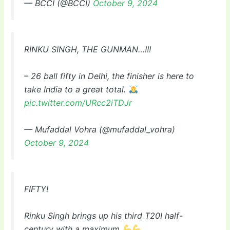
— BCCI (@BCCI)
October 9, 2024
RINKU SINGH, THE GUNMAN…!!!
– 26 ball fifty in Delhi, the finisher is here to
take India to a great total.
pic.twitter.com/URcc2iTDJr
— Mufaddal Vohra (@mufaddal_vohra)
October 9, 2024
FIFTY!
Rinku Singh brings up his third T20I half-
century with a maximum