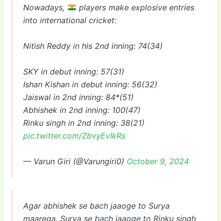
Nowadays,
players make explosive entries
into international cricket:
Nitish Reddy in his 2nd inning: 74(34)
SKY in debut inning: 57(31)
Ishan Kishan in debut inning: 56(32)
Jaiswal in 2nd inning: 84*(51)
Abhishek in 2nd inning: 100(47)
Rinku singh in 2nd inning: 38(21)
pic.twitter.com/ZbvyEvIkRs
— Varun Giri (@Varungiri0)
October 9, 2024
Agar abhishek se bach jaaoge to Surya
maarega, Surya se bach jaaoge to Rinku singh