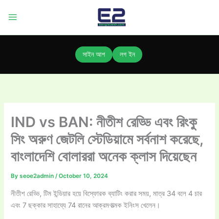
Skip
to
content
সাইন আপ
লগ ইন
IND vs BAN: নীতীশ রেড্ডি এবং রিংকু
সিং অরুণ জেটলি স্টেডিয়ামে সর্বনাশ করেছে,
বাংলাদেশি বোলাররা অনেক ক্লাস দিয়েছেন
By
seoe2admin
/
October 10, 2024
নীতীশ রেড্ডি, টিম ইন্ডিয়ার হয়ে বিস্ফোরক ব্যাটিং করার সময়, মাত্র 34 বলে 4 চার
এবং 7 ছক্কার সাহায্যে 74 রানের আক্রমণাত্মক ইনিংস খেলেন।