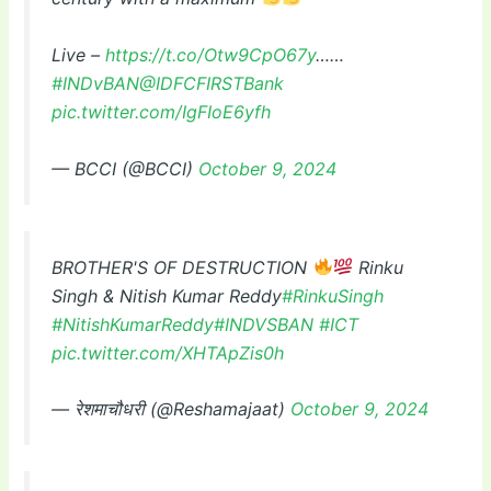
Live –
https://t.co/Otw9CpO67y
……
#INDvBAN
@IDFCFIRSTBank
pic.twitter.com/IgFIoE6yfh
— BCCI (@BCCI)
October 9, 2024
BROTHER'S OF DESTRUCTION
Rinku
Singh & Nitish Kumar Reddy
#RinkuSingh
#NitishKumarReddy
#INDVSBAN
#ICT
pic.twitter.com/XHTApZis0h
— रेशमाचौधरी (@Reshamajaat)
October 9, 2024