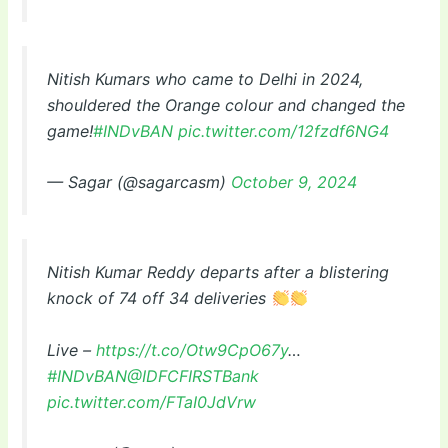
Nitish Kumars who came to Delhi in 2024,
shouldered the Orange colour and changed the
game!
#INDvBAN
pic.twitter.com/12fzdf6NG4
— Sagar (@sagarcasm)
October 9, 2024
Nitish Kumar Reddy departs after a blistering
knock of 74 off 34 deliveries
Live –
https://t.co/Otw9CpO67y
…
#INDvBAN
@IDFCFIRSTBank
pic.twitter.com/FTaI0JdVrw