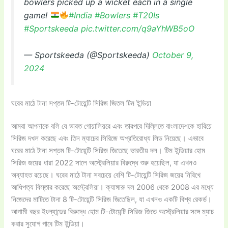
bowlers picked up a wicket each in a single
game!
#India
#Bowlers
#T20Is
#Sportskeeda
pic.twitter.com/q9aYhWB5oO
— Sportskeeda (@Sportskeeda)
October 9,
2024
ঘরের মাঠে টানা সপ্তম টি-টোয়েন্টি সিরিজ জিতল টিম ইন্ডিয়া
আমরা আপনাকে বলি যে ভারত গোয়ালিয়রে এবং তারপরে দিল্লিতে বাংলাদেশকে হারিয়ে
সিরিজ দখল করেছে এবং তিন ম্যাচের সিরিজে অপ্রতিরোধ্য লিড নিয়েছে। এভাবে
ঘরের মাঠে টানা সপ্তম টি-টোয়েন্টি সিরিজ জিতেছে ভারতীয় দল। টিম ইন্ডিয়ার হোম
সিরিজ জয়ের ধারা 2022 সালে অস্ট্রেলিয়ার বিরুদ্ধে শুরু হয়েছিল, যা এখনও
অব্যাহত রয়েছে। ঘরের মাঠে টানা সবচেয়ে বেশি টি-টোয়েন্টি সিরিজ জয়ের নিরিখে
আধিপত্য বিস্তার করেছে অস্ট্রেলিয়া। ক্যাঙ্গারু দল 2006 থেকে 2008 এর মধ্যে
নিজেদের মাটিতে টানা 8 টি-টোয়েন্টি সিরিজ জিতেছিল, যা এখনও একটি বিশ্ব রেকর্ড।
আগামী বছর ইংল্যান্ডের বিরুদ্ধে হোম টি-টোয়েন্টি সিরিজ জিতে অস্ট্রেলিয়ার সঙ্গে ম্যাচ
করার সুযোগ পাবে টিম ইন্ডিয়া।