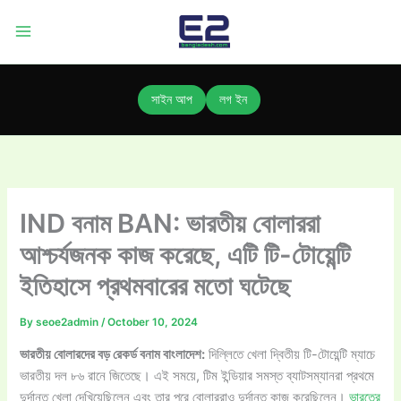
Skip
to
content
সাইন আপ
লগ ইন
IND বনাম BAN: ভারতীয় বোলাররা
আশ্চর্যজনক কাজ করেছে, এটি টি-টোয়েন্টি
ইতিহাসে প্রথমবারের মতো ঘটেছে
By
seoe2admin
/
October 10, 2024
ভারতীয় বোলারদের বড় রেকর্ড বনাম বাংলাদেশ:
দিল্লিতে খেলা দ্বিতীয় টি-টোয়েন্টি ম্যাচে
ভারতীয় দল ৮৬ রানে জিতেছে। এই সময়ে, টিম ইন্ডিয়ার সমস্ত ব্যাটসম্যানরা প্রথমে
দুর্দান্ত খেলা দেখিয়েছিলেন এবং তার পরে বোলাররাও দুর্দান্ত কাজ করেছিলেন।
ভারতের