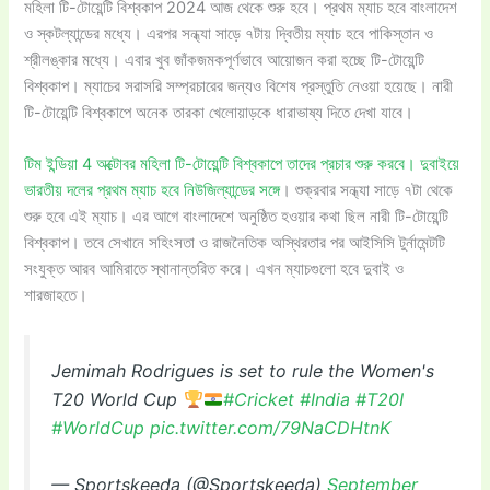
মহিলা টি-টোয়েন্টি বিশ্বকাপ 2024 আজ থেকে শুরু হবে। প্রথম ম্যাচ হবে বাংলাদেশ
ও স্কটল্যান্ডের মধ্যে। এরপর সন্ধ্যা সাড়ে ৭টায় দ্বিতীয় ম্যাচ হবে পাকিস্তান ও
শ্রীলঙ্কার মধ্যে। এবার খুব জাঁকজমকপূর্ণভাবে আয়োজন করা হচ্ছে টি-টোয়েন্টি
বিশ্বকাপ। ম্যাচের সরাসরি সম্প্রচারের জন্যও বিশেষ প্রস্তুতি নেওয়া হয়েছে। নারী
টি-টোয়েন্টি বিশ্বকাপে অনেক তারকা খেলোয়াড়কে ধারাভাষ্য দিতে দেখা যাবে।
টিম ইন্ডিয়া 4 অক্টোবর মহিলা টি-টোয়েন্টি বিশ্বকাপে তাদের প্রচার শুরু করবে। দুবাইয়ে
ভারতীয় দলের প্রথম ম্যাচ হবে নিউজিল্যান্ডের সঙ্গে
। শুক্রবার সন্ধ্যা সাড়ে ৭টা থেকে
শুরু হবে এই ম্যাচ। এর আগে বাংলাদেশে অনুষ্ঠিত হওয়ার কথা ছিল নারী টি-টোয়েন্টি
বিশ্বকাপ। তবে সেখানে সহিংসতা ও রাজনৈতিক অস্থিরতার পর আইসিসি টুর্নামেন্টটি
সংযুক্ত আরব আমিরাতে স্থানান্তরিত করে। এখন ম্যাচগুলো হবে দুবাই ও
শারজাহতে।
Jemimah Rodrigues is set to rule the Women's
T20 World Cup
#Cricket
#India
#T20I
#WorldCup
pic.twitter.com/79NaCDHtnK
— Sportskeeda (@Sportskeeda)
September