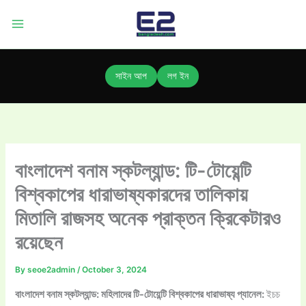
Skip
to
content
সাইন আপ
লগ ইন
বাংলাদেশ বনাম স্কটল্যান্ড: টি-টোয়েন্টি
বিশ্বকাপের ধারাভাষ্যকারদের তালিকায়
মিতালি রাজসহ অনেক প্রাক্তন ক্রিকেটারও
রয়েছেন
By
seoe2admin
/
October 3, 2024
বাংলাদেশ বনাম স্কটল্যান্ড: মহিলাদের টি-টোয়েন্টি বিশ্বকাপের ধারাভাষ্য প্যানেল:
ইচচ