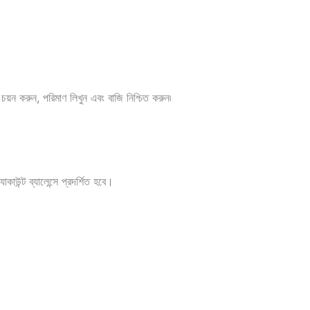
়ন করুন, পরিমাণ লিখুন এবং বাজি নিশ্চিত করুন৷
উন্ট ব্যালেন্সে প্রদর্শিত হবে।