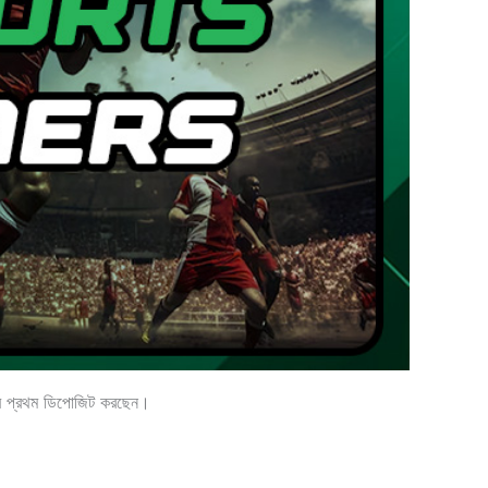
ের প্রথম ডিপোজিট করছেন।