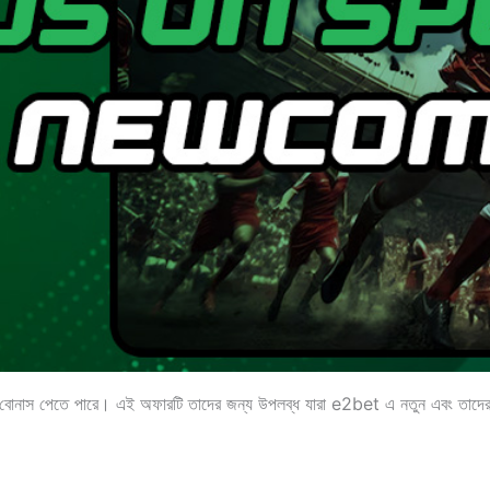
 বোনাস পেতে পারে। এই অফারটি তাদের জন্য উপলব্ধ যারা e2bet এ নতুন এবং তাদ