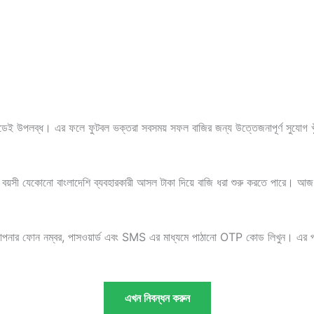
 মোডেই উপলব্ধ। এর ফলে ফুটবল ভক্তরা সবসময় সফল বাজির জন্য উত্তেজনাপূর্ণ সুযোগ খ
সী যেকোনো বাংলাদেশি ব্যবহারকারী আসল টাকা দিয়ে বাজি ধরা শুরু করতে পারে। আজ কর
ার ফোন নম্বর, পাসওয়ার্ড এবং SMS এর মাধ্যমে পাঠানো OTP কোড লিখুন। এর পরে, 
এখন নিবন্ধন করুন