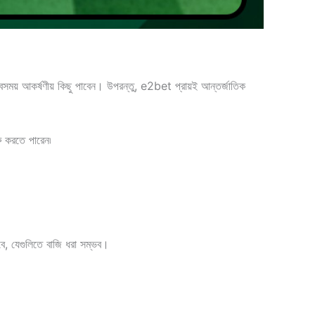
বসময় আকর্ষণীয় কিছু পাবেন। উপরন্তু, e2bet প্রায়ই আন্তর্জাতিক
ু করতে পারেন৷
বে, যেগুলিতে বাজি ধরা সম্ভব।